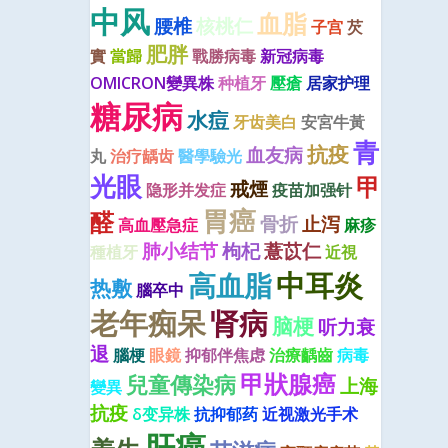
中风
血脂
腰椎
核桃仁
子宫
芡
肥胖
實
當歸
戰勝病毒
新冠病毒
OMICRON變異株
种植牙
壓瘡
居家护理
糖尿病
水痘
牙齿美白
安宮牛黃
青
抗疫
血友病
丸
治疗龋齿
醫學驗光
光眼
甲
戒煙
隐形并发症
疫苗加强针
胃癌
醛
骨折
止泻
高血壓急症
麻疹
肺小结节
枸杞
薏苡仁
種植牙
近視
中耳炎
高血脂
热敷
腦卒中
老年痴呆
肾病
脑梗
听力衰
退
腦梗
眼鏡
抑郁伴焦虑
治療齲齒
病毒
甲狀腺癌
兒童傳染病
上海
變異
抗疫
δ变异株
抗抑郁药
近视激光手术
肝癌