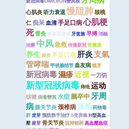
新冠病毒OMICRON變異株
慢阻肺
心肌炎
听力衰退
核桃
心肌梗
痴呆
手足口病
仁
血清
死
督灸
早搏
胃腸道腫瘤
牙套族
消融
中风
急救
治療
传播新冠
腎囊腫
肝炎
支氣
养生
手足口病
厕所
管哮喘
血友病
甲状腺结节
植牙
新冠病毒
濕疹
近视
一刀切
新型冠狀病毒
运动
痔疮
牙周
脑卒中
水痘
咳嗽
病毒變異
病
流感
颈椎病
膝关节炎
药物毒
肝
麦芽
预防胜于治疗
δ变异株
H型高血
骨关节炎
壓
麥芽
抗抑郁药
高血壓急症