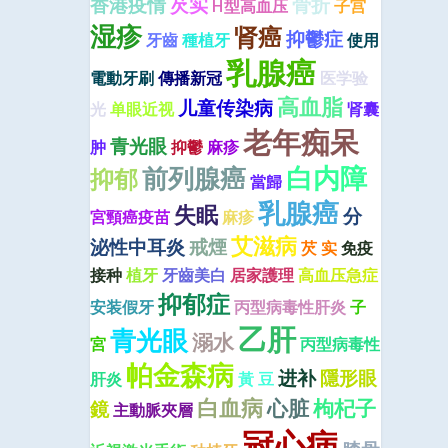
香港疫情
芡实
骨折
H型高血压
子宫
湿疹
肾癌
抑鬱症
牙齒
種植牙
使用
乳腺癌
電動牙刷
傳播新冠
医学验
高血脂
儿童传染病
光
单眼近视
肾囊
老年痴呆
青光眼
肿
抑鬱
麻疹
前列腺癌
白内障
抑郁
當歸
乳腺癌
失眠
分
宮頸癌疫苗
麻疹
艾滋病
泌性中耳炎
戒煙
芡 实
免疫
接种
植牙
牙齒美白
居家護理
高血压急症
抑郁症
安装假牙
丙型病毒性肝炎
子
乙肝
青光眼
溺水
宮
丙型病毒性
帕金森病
进补
隱形眼
肝炎
黃 豆
白血病
心脏
枸杞子
鏡
主動脈夾層
冠心病