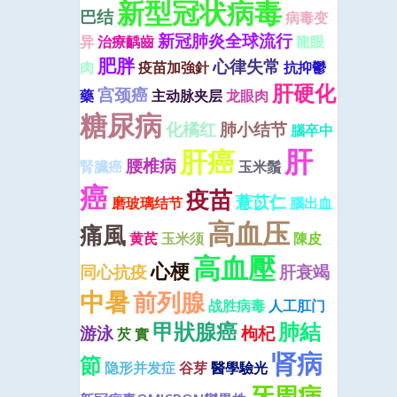
新型冠状病毒
巴结
病毒变
新冠肺炎全球流行
异
治療齲齒
龍眼
肥胖
心律失常
肉
疫苗加強針
抗抑鬱
肝硬化
宫颈癌
藥
主动脉夹层
龙眼肉
糖尿病
化橘红
肺小结节
腦卒中
肝
肝癌
腰椎病
腎臟癌
玉米鬚
癌
疫苗
薏苡仁
磨玻璃结节
腦出血
高血压
痛風
黄芪
玉米须
陳皮
高血壓
心梗
同心抗疫
肝衰竭
中暑
前列腺
战胜病毒
人工肛门
甲狀腺癌
肺結
游泳
枸杞
芡 實
肾病
節
隐形并发症
谷芽
醫學驗光
牙周病