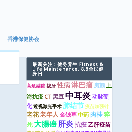
香港保健协会
最新关注 : 健身养生 Fitness &
Life Maintenance, 8.8全民健
身日
淋巴瘤
性病
房颤
上
高危結節
拔牙
中耳炎
海抗疫
CT
黑豆
动脉硬
肺结节
化
近视激光手术
疫苗加强针
老花
老年人
肉桂
猝
金钱草
中药
大腸癌
肝炎
死
抗疫
乙肝疫苗