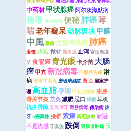
使用电动牙刷
新冠病毒OMICRON变异株
甲状腺癌
中药材
阿尔茨海默病
梅毒
肺癌
哮
便秘
單眼近視
喘
老年癡呆
动脉斑块
甲醛
中風
肺癌
兒童傳染病
壓瘡
水痘
揿针
止泻
眼镜
脑出血
宫颈癌疫
青光眼
大肠
食管癌
卡介苗
苗
癌
新冠病毒
淋
甲亢
抑鬱伴焦慮
病
安宫牛黄丸
磨玻璃結節
黄 豆
居家护
高血脂
孕期
患膝
理
甲狀腺結節
骨关节炎
艾灸
减肥
忌口
耳机
腦梗
抗疫屏障
安裝假牙
戰勝病毒
傳染病
拔
紫癜
腰椎
新冠
牙
δ變異株
新冠診療
跌倒
不是流感
玉
牙套族
胃肠道肿瘤