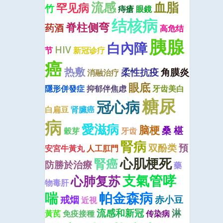
流感
血脂
罕见病
竹
痔瘡
眼鏡
结核病
脊柱侧弯
药酒
高危结
胰腺
白內障
HIV
节
新冠诊疗
癌
热敷
柔性抗疫
角膜炎
消融治疗
眼底
隱形併發症
抑郁伴焦虑
牙齿美白
糖尿
冠心病
白扁豆
肾臟癌
病
愛滋病
脑梗
桑 椹
穀芽
牙齿
腎病
双酚类
預
安宮牛黃丸
人工肛門
心肌梗死
腎癌
防勝於治療
藥
支氣管哮
心肺复苏
物毒肝
喘
帕金森病
戒烟
赤小豆
近視
流感和新冠
淋
黃芪
免疫接種
传染病