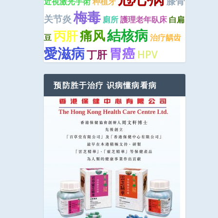
膝骨
近視激光手術
种植牙
梅毒
关节炎
廁所
護理老年臥床
白扁
結核病
痛风
丙肝
豆
治疗龋齿
愛滋病
胃癌
丁肝
HPV
预防胜于治疗 识病懂病看病