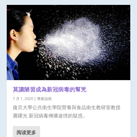
莫讓陋習成為新冠病毒的幫兇
7 月 1, 2020
|
專家說病
復旦大學公共衛生學院營養與食品衛生教研室教授
厲曙光 新冠病毒傳播途徑的疑惑...
阅读更多