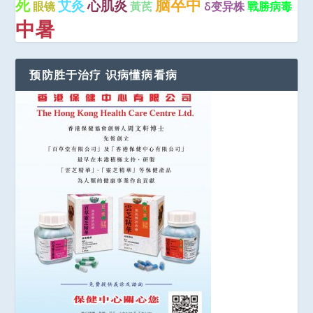
脑卒中
死
艾灸
心肌炎
眼镜
黃芪
δ变异株
戰勝病毒
中暑
预防胜于治疗 识病懂病看病