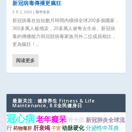
新冠病毒傳播更瘋狂
5 月 2, 2020
|
醫學進展
新冠病毒在短短數月時間內橫掃全球200多個國家，
300多萬人被感染，20多萬人被奪去生命。新冠病
毒的傳播能力與冠狀病毒家族另外二位成員相比，
更為瘋狂！...
阅读更多
最新关注 : 健身养生 Fitness & Life
Maintenance, 8.8全民健身日
冠心病
老年癡呆
青光眼
新冠肺炎全球流
行
肝衰竭
动脉硬化
分泌性中耳炎
药物毒肝
子宮