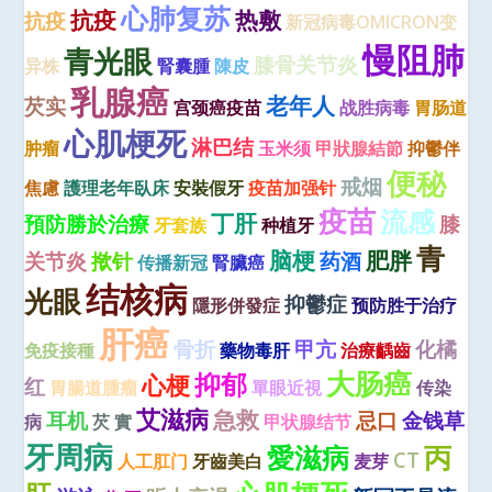
心肺复苏
抗疫
热敷
抗疫
新冠病毒OMICRON变
慢阻肺
青光眼
膝骨关节炎
异株
腎囊腫
陳皮
乳腺癌
老年人
芡实
宫颈癌疫苗
战胜病毒
胃肠道
心肌梗死
淋巴结
肿瘤
玉米须
甲狀腺結節
抑鬱伴
便秘
戒烟
焦慮
護理老年臥床
安裝假牙
疫苗加强针
疫苗
流感
丁肝
預防勝於治療
膝
牙套族
种植牙
青
脑梗
肥胖
关节炎
揿针
药酒
传播新冠
腎臟癌
结核病
光眼
抑鬱症
隱形併發症
预防胜于治疗
肝癌
骨折
甲亢
化橘
免疫接種
藥物毒肝
治療齲齒
大肠癌
抑郁
心梗
红
胃腸道腫瘤
單眼近視
传染
艾滋病
急救
耳机
忌口
金钱草
病
芡 實
甲状腺结节
牙周病
愛滋病
丙
CT
人工肛门
牙齒美白
麦芽