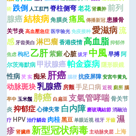
前列
跌倒
脊柱侧弯
老花
術
人工肛門
肾囊肿
結核病
腺癌
痛風
角膜炎
患膝骨
傳播新冠
愛滋病
流
关节炎
高血壓急症
医学验光
免疫接种
高血脂
感
淋巴瘤
香港疫情
牙齿美白
抑郁伴
中風
乙肝
紫癜
心脏
枸杞
早搏
阿
焦虑
拔牙
帕金森病
甲狀腺癌
尔茨海默病
隱形眼鏡
肝癌
性病
痴呆
抗疫屏障
芡 实
腦梗
安宫牛黄丸
乳腺癌
动脉斑块
手足口病
房颤
近視
廁所
腦
肺癌
支氣管哮喘
骨关节
卒中
玉米鬚
白扁豆
白内障
抑郁症
炎
心律失常
磨玻璃結節
消融治
濕
HPV
肉桂
黑豆
疗
治疗龋齿
单眼近视
植牙
牙齒
新型冠状病毒
疹
上海
肾臟癌
主动脉夹层