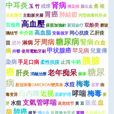
中耳炎
肾病
玉 竹
戒煙
桑 椹
傳染病
脑出血
胃癌
肺結節
居家護理
主動脈夾層
丙型病毒性肝炎
高血壓
宫颈癌
双酚类
疫苗加強針
新冠诊疗
磨玻
高血脂
卡介苗
同心抗疫
乙肝疫
璃结节
安装假牙
糖尿病
牙周病
腎病
白血
淋病
苗
进补
甲状腺癌
病
罕见病
兒童傳
抑鬱
使用電動牙刷
胰腺
染病
手足口病
柔性抗疫
止泻
中药
癌
糖尿
老年痴呆
肝炎
消融治療
麻疹
病
梅毒
水痘
新冠病毒OMICRON變異株
谷芽
病
哮喘
梅毒
白內障
近视
毒变异
居家护理
麥
支氣管哮喘
血
眼底
水痘
芽
高危结节
黃 豆
肺癌
脂
植牙
腦出血
近视激光手术
當歸
近視激光手