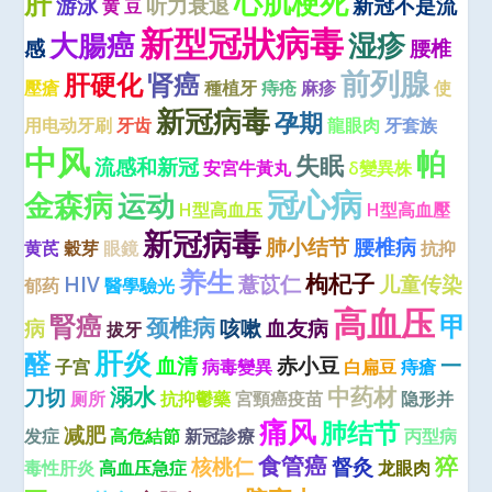
心肌梗死
肝
游泳
听力衰退
新冠不是流
黄 豆
新型冠狀病毒
大腸癌
湿疹
感
腰椎
前列腺
肝硬化
肾癌
壓瘡
種植牙
痔疮
麻疹
使
新冠病毒
孕期
用电动牙刷
牙齿
龍眼肉
牙套族
中风
帕
失眠
流感和新冠
安宮牛黃丸
δ變異株
冠心病
金森病
运动
H型高血压
H型高血壓
新冠病毒
肺小结节
腰椎病
黄芪
穀芽
眼鏡
抗抑
养生
枸杞子
HIV
薏苡仁
儿童传染
郁药
醫學驗光
高血压
腎癌
甲
颈椎病
病
咳嗽
血友病
拔牙
肝炎
醛
血清
赤小豆
一
子宫
病毒變異
白扁豆
痔瘡
溺水
中药材
刀切
厕所
抗抑鬱藥
宮頸癌疫苗
隐形并
痛风
肺结节
减肥
发症
高危結節
新冠診療
丙型病
食管癌
猝
核桃仁
督灸
毒性肝炎
高血压急症
龙眼肉