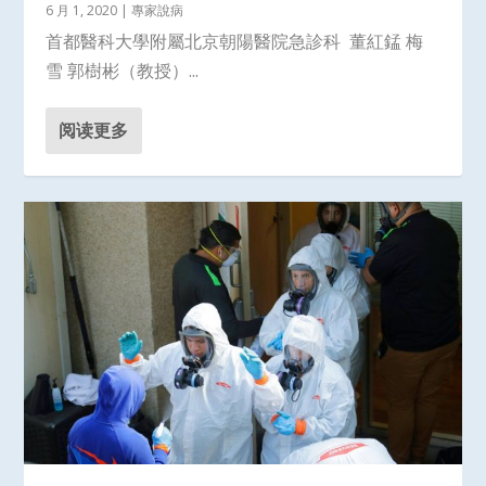
6 月 1, 2020
|
專家說病
首都醫科大學附屬北京朝陽醫院急診科 董紅錳 梅
雪 郭樹彬（教授）...
阅读更多