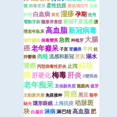
柔性抗疫
視
病毒变异
磨玻璃结节
居家
湿疹
白血病
孕期
护理
黄芪
使用
新冠不是流感
電動牙刷
隐形并发症
護
高血脂
新冠病毒
理老年臥床
大腸
急救
治疗龋齿
病毒變異
种植牙
癌
老年癡呆
早搏
子宫
肾臟癌
抗
肉桂
溺水
流感和新冠
芡实
抑鬱藥
結核
肾癌
止泻
丙型病毒性肝炎
病
梅毒
肝炎
肝硬化
δ變異株
老年痴呆
主动脉夹层
龍眼肉
拔牙
胃癌
黑豆
主動脈夾層
免疫接种
醫學
动脉斑
隱形眼鏡
上海抗疫
驗光
块
高血脂
淋病
肥
淋巴结
白扁豆