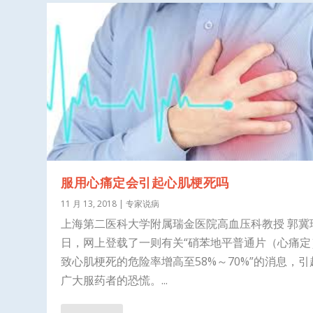
服用心痛定会引起心肌梗死吗
11 月 13, 2018
|
专家说病
上海第二医科大学附属瑞金医院高血压科教授 郭冀
日，网上登载了一则有关“硝苯地平普通片（心痛定
致心肌梗死的危险率增高至58%～70%”的消息，引
广大服药者的恐慌。...