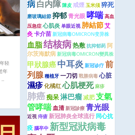
病
白内障
猝死
戒煙
陳皮
玉米须
哮喘
抑郁
青光眼
磨玻璃結節
高血
肺結節
心肌炎
艾
压急症
单眼近视
灸
卡介苗
新冠病毒OMICRON变异株
结核病
血脂
热敷
阿
抗抑郁药
尔茨海默病
新冠病毒OMICRON變異株
中耳炎
前
甲狀腺癌
：年轻
新冠诊疗
老年
列腺
心脏
一刀切
種植牙
戰勝病毒
.
濕疹
心肌梗死
化橘红
麻疹
肺癌
支氣
淋巴瘤
痴呆
减肥
管哮喘
青光眼
血清
新冠診療
新冠肺炎全球流行
同心抗
近視
痔瘡
新型冠狀病毒
疫
腦卒中