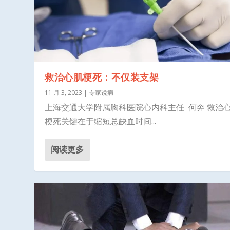
救治心肌梗死：不仅装支架
11 月 3, 2023
|
专家说病
上海交通大学附属胸科医院心内科主任 何奔 救治
梗死关键在于缩短总缺血时间...
阅读更多