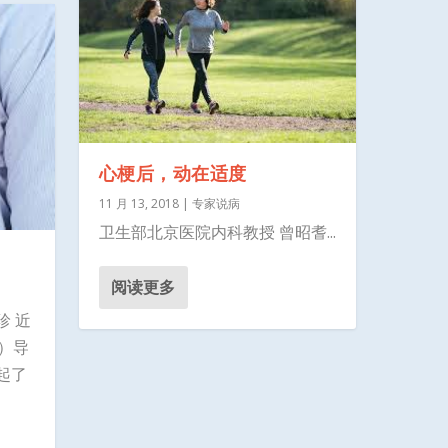
心梗后，动在适度
11 月 13, 2018
|
专家说病
卫生部北京医院内科教授 曾昭耆...
阅读更多
珍 近
）导
起了