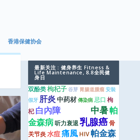
香港保健协会
最新关注 : 健身养生 Fitness &
Life Maintenance, 8.8全民健
身日
枸杞子
双酚类
谷芽
胃腸道腫瘤
安裝
肝炎
中药材
忌口
枸
假牙
傳染病
中暑
白內障
帕
脊柱侧弯
杞
乳腺癌
金森病
听力衰退
骨
痛風
帕金森
水痘
关节炎
HIV