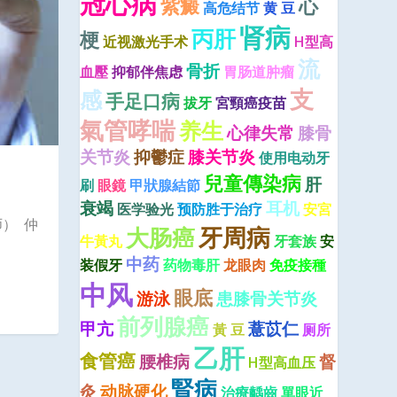
冠心病
紫癜
心
高危结节
黄 豆
肾病
丙肝
梗
近视激光手术
H型高
流
骨折
血壓
抑郁伴焦虑
胃肠道肿瘤
支
感
手足口病
拔牙
宮頸癌疫苗
氣管哮喘
养生
心律失常
膝骨
关节炎
抑鬱症
膝关节炎
使用电动牙
兒童傳染病
肝
刷
眼鏡
甲狀腺結節
衰竭
耳机
医学验光
预防胜于治疗
安宮
） 仲
牙周病
大肠癌
牛黃丸
牙套族
安
中药
装假牙
药物毒肝
龙眼肉
免疫接種
中风
眼底
游泳
患膝骨关节炎
前列腺癌
甲亢
薏苡仁
黃 豆
厕所
乙肝
食管癌
腰椎病
督
H型高血压
腎病
灸
动脉硬化
治療齲齒
單眼近