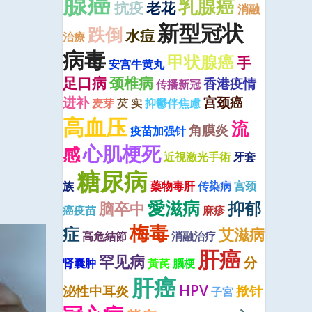
腺癌
乳腺癌
抗疫
老花
消融
新型冠状
跌倒
水痘
治療
病毒
甲状腺癌
手
安宫牛黄丸
足口病
颈椎病
香港疫情
传播新冠
进补
宫颈癌
麦芽
芡 实
抑鬱伴焦慮
高血压
流
角膜炎
疫苗加强针
心肌梗死
感
近視激光手術
牙套
糖尿病
族
藥物毒肝
传染病
宫颈
愛滋病
抑郁
脑卒中
癌疫苗
麻疹
梅毒
症
艾滋病
高危結節
消融治疗
肝癌
罕见病
分
肾囊肿
黃芪
腦梗
肝癌
HPV
泌性中耳炎
揿针
子宮