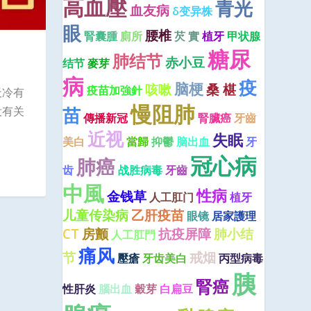
高血壓
青光
血友病
δ变异株
眼
腰椎
腎囊腫
廁所
芡 實
植牙
甲状腺
糖尿
肺结节
赤小豆
结节
麥芽
病
疫
脑梗
咳嗽
桑 椹
疫苗加強針
天冷有
慢阻肺
苗
没有关
傳播新冠
腎臟癌
牙齒
近视
失眠
美白
當歸
抑鬱
脑出血
牙
冠心病
肺癌
齿
战胜病毒
牙齒
中風
性病
金钱草
人工肛门
植牙
儿童传染病
乙肝疫苗
眼镜
居家護理
CT
房颤
抗疫屏障
肺小结
人工肛門
痛风
节
戒烟
壓瘡
牙齿美白
丙型病毒
胰
腎癌
性肝炎
腦出血
穀芽
白扁豆