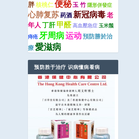
便秘
胖
核桃仁
玉 竹
隱形併發症
新冠病毒
心肺复苏
老
药酒
甲醛
年人
丁肝
高血壓急症
玉米鬚
牙周病
运动
預防勝於治
痔疮
愛滋病
療
预防胜于治疗 识病懂病看病