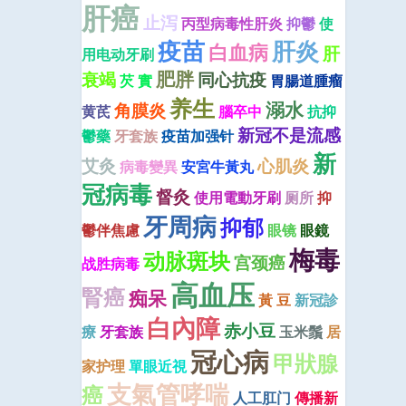
肝癌
止泻
丙型病毒性肝炎
抑鬱
使
疫苗
肝炎
白血病
肝
用电动牙刷
肥胖
衰竭
同心抗疫
芡 實
胃腸道腫瘤
养生
溺水
角膜炎
黄芪
腦卒中
抗抑
新冠不是流感
鬱藥
牙套族
疫苗加强针
新
艾灸
心肌炎
病毒變異
安宮牛黃丸
冠病毒
督灸
使用電動牙刷
厕所
抑
牙周病
抑郁
鬱伴焦慮
眼镜
眼鏡
梅毒
动脉斑块
宫颈癌
战胜病毒
高血压
腎癌
痴呆
黃 豆
新冠診
白內障
赤小豆
療
牙套族
玉米鬚
居
冠心病
甲狀腺
家护理
單眼近視
支氣管哮喘
癌
人工肛门
傳播新