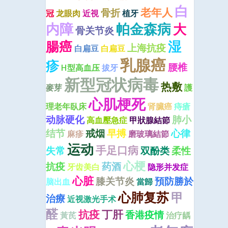
白
老年人
骨折
冠
龙眼肉
近視
植牙
内障
帕金森病
大
骨关节炎
腸癌
湿
上海抗疫
白扁豆
白扁豆
乳腺癌
疹
腰椎
H型高血压
拔牙
新型冠状病毒
热敷
麥芽
護
心肌梗死
理老年臥床
肾臟癌
痔瘡
动脉硬化
肺小
高血壓急症
甲狀腺結節
结节
戒烟
早搏
心律
麻疹
磨玻璃結節
运动
手足口病
失常
双酚类
柔性
心梗
抗疫
药酒
牙齿美白
隐形并发症
心脏
膝关节炎
預防勝於
脑出血
當歸
心肺复苏
甲
治療
近视激光手术
醛
抗疫
丁肝
香港疫情
黃芪
治疗龋