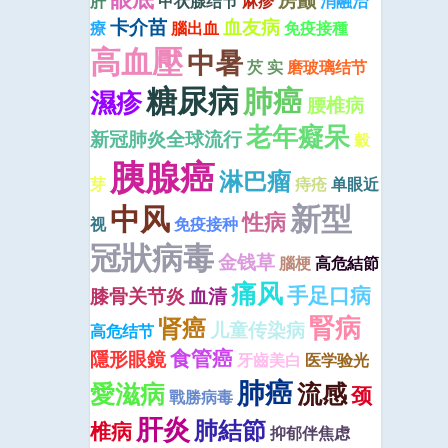
房颤
肝
甲状腺结节
麻疹
消融治
卡介苗
血友病
療
腦出血
免疫接種
高血壓
中暑
芡 实
磨玻璃结节
糖尿病
肺癌
濕疹
腰椎病
老年癡呆
新冠肺炎全球流行
穀
胰腺癌
淋巴瘤
芽
痔疮
单眼近
新型
中风
性病
视
免疫接种
冠狀病毒
金钱草
腦梗
高危結節
痛风
手足口病
膝骨关节炎
血清
腎病
肾癌
儿童传染病
高危结节
食管癌
隱形眼鏡
牙齒美白
医学验光
肺癌
愛滋病
流感
颈
戰勝病毒
肝炎
肺結節
椎病
抑郁伴焦虑