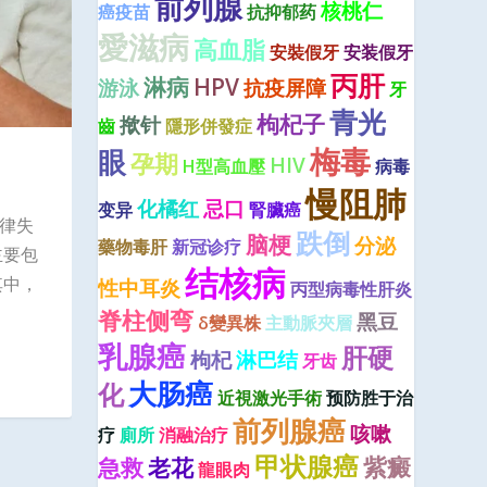
前列腺
核桃仁
癌疫苗
抗抑郁药
愛滋病
高血脂
安裝假牙
安装假牙
丙肝
淋病
HPV
游泳
抗疫屏障
牙
青光
枸杞子
揿针
齒
隱形併發症
梅毒
眼
孕期
HIV
H型高血壓
病毒
慢阻肺
化橘红
忌口
变异
腎臟癌
心律失
跌倒
脑梗
分泌
藥物毒肝
新冠诊疗
主要包
结核病
其中，
性中耳炎
丙型病毒性肝炎
脊柱侧弯
黑豆
δ變異株
主動脈夾層
乳腺癌
肝硬
枸杞
淋巴结
牙齿
大肠癌
化
近視激光手術
预防胜于治
前列腺癌
咳嗽
疗
廁所
消融治疗
甲状腺癌
紫癜
急救
老花
龍眼肉