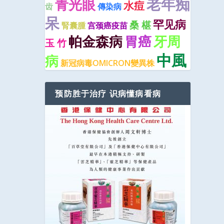
老年痴
青光眼
水痘
齿
傳染病
呆
罕见病
桑 椹
腎囊腫
宫颈癌疫苗
牙周
帕金森病
胃癌
玉 竹
中風
病
新冠病毒OMICRON變異株
预防胜于治疗 识病懂病看病