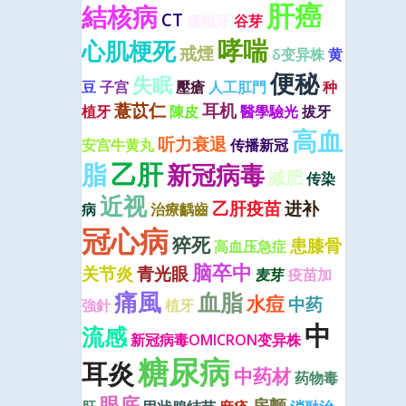
肝癌
結核病
CT
種植牙
谷芽
哮喘
心肌梗死
戒煙
δ变异株
黄
便秘
失眠
豆
子宫
壓瘡
人工肛門
种
薏苡仁
耳机
植牙
陳皮
醫學驗光
拔牙
高血
听力衰退
安宫牛黄丸
传播新冠
乙肝
脂
新冠病毒
减肥
传染
近视
乙肝疫苗
进补
病
治療齲齒
冠心病
猝死
患膝骨
高血压急症
脑卒中
关节炎
青光眼
麦芽
疫苗加
痛風
血脂
水痘
中药
強針
植牙
中
流感
新冠病毒OMICRON变异株
糖尿病
耳炎
中药材
药物毒
眼底