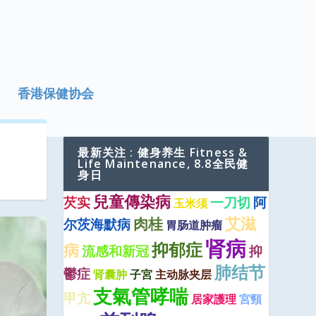
香港保健协会
最新关注 : 健身养生 Fitness &
Life Maintenance, 8.8全民健
身日
兒童傳染病
芡实
一刀切
阿
玉米须
艾滋
肉桂
尔茨海默病
胃肠道肿瘤
肾病
抑郁症
病
流感和新冠
抑
肺结节
鬱症
肾囊肿
子宮
主动脉夹层
支氣管哮喘
甲亢
居家護理
宮頸