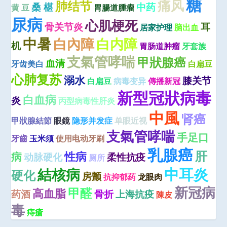
糖
痛风
肺结节
桑 椹
中药
黄 豆
胃腸道腫瘤
尿病
心肌梗死
骨关节炎
耳
居家护理
脑出血
中暑
白內障
白内障
机
胃肠道肿瘤
牙套族
支氣管哮喘
甲狀腺癌
血清
牙齿美白
白扁豆
心肺复苏
溺水
膝关节
白扁豆
病毒变异
傳播新冠
新型冠狀病毒
白血病
炎
丙型病毒性肝炎
中風
肾癌
甲狀腺結節
眼鏡
隐形并发症
单眼近视
支氣管哮喘
手足口
牙齒
玉米须
使用电动牙刷
乳腺癌
肝
性病
病
动脉硬化
柔性抗疫
厕所
中耳炎
結核病
硬化
房颤
抗抑郁药
龙眼肉
新冠病
甲醛
高血脂
药酒
骨折
上海抗疫
陳皮
毒
痔瘡