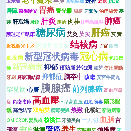
早搏
进补
抗疫
玉米鬚
高危結節
近視
胃癌
屏障
青光眼
醫學驗光
腦梗
牙套族
治疗龋齿
麥
肺癌
肝炎
肉桂
肝衰竭
芽
麻疹
壓瘡
H型高血壓
糖尿病
肝癌
艾灸
芡实
護理老年臥床
芡 實
结核病
患膝骨关节炎
近视激光手术
子宮
眼镜
冠心病
新型冠状病毒
血友病
免疫接
新冠病毒
抑郁
預防勝於治療
種
穀芽
使用電動
抑郁症
脑卒中
咳嗽
牙刷
磨玻璃結節
安宮牛黃丸
胰腺癌
前列腺癌
罕见病
心脏
高血压急
高血壓
隱形眼
症
免疫接种
H型高血压
战胜病毒
热敷
鏡
双酚类
化橘红
高危结节
病毒變異
新冠病毒
血脂
核桃仁
一刀切
宫
OMICRON變異株
牙齒美白
养生
腎癌
失眠
淋病
颈椎病
颈癌
安装假牙
牙