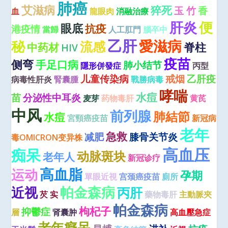
肺癌
艾滋病
猝死
玉 竹
香
血
龍眼肉
消融治療
肝炎
便
眼底
抗疫
港疫情
當歸
人工肛門
腦卒中
乙肝
愛滋病
秘
流感
脊柱
中药材
HIV
疫苗
侧弯
手足口病
肺小结节
隱形併發症
丙型
儿童传染病
戒烟
乙肝疫
病毒性肝炎
腎囊腫
戰勝病毒
哮喘
水痘
苗
分泌性中耳炎
麦芽
药物毒肝
黄芪
中风
前列腺
肺結節
水痘
宮頸癌疫苗
新冠病
老年
急救
减肥
膝骨关节炎
毒OMICRON变异株
高血压
痴呆
动脉斑块
老年人
新冠诊疗
高血脂
运动
孕期
單眼近視
宫颈癌疫苗
廁所
近视
帕金森病
丙肝
芡 实
藥物毒肝
主動脈夾
帕金森病
枸杞子
抑鬱症
層
肾囊肿
高血壓急症
老年癡呆