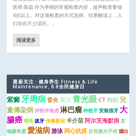
医师 陈焱 作为孕期的常规检查内容，超声检查要做
4次以上。对这项检查的方式选择、结果解读上，人
们存在不少误区。...
阅读更多
最新关注 : 健身养生 Fitness & Life
Maintenance, 8.8全民健身日
牙周病
青光眼
紫癜
兒
督灸
黑豆
CT
枸杞
大
淋巴瘤
童傳染病
抑郁伴焦虑
种植牙
安裝假牙
腸癌
卡介苗
阿尔茨海默病
痔疮
拔牙
传播新冠
主
愛滋病
游泳
同心抗疫
动脉夹层
近視激光手術
腦出