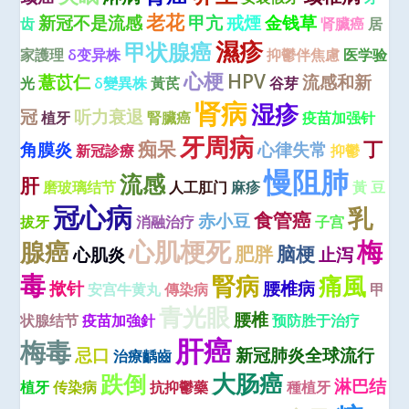
老花
新冠不是流感
甲亢
戒煙
金钱草
齿
肾臟癌
居
濕疹
甲状腺癌
家護理
δ变异株
抑鬱伴焦慮
医学验
心梗
HPV
薏苡仁
流感和新
光
δ變異株
黃芪
谷芽
肾病
湿疹
冠
听力衰退
植牙
腎臟癌
疫苗加强针
牙周病
痴呆
丁
角膜炎
心律失常
新冠診療
抑鬱
慢阻肺
流感
肝
磨玻璃结节
人工肛门
麻疹
黃 豆
冠心病
乳
食管癌
赤小豆
拔牙
消融治疗
子宫
心肌梗死
梅
腺癌
肥胖
脑梗
心肌炎
止泻
毒
腎病
痛風
揿针
腰椎病
安宫牛黄丸
傳染病
甲
青光眼
腰椎
状腺结节
疫苗加強針
预防胜于治疗
肝癌
梅毒
忌口
新冠肺炎全球流行
治療齲齒
大肠癌
跌倒
淋巴结
植牙
传染病
抗抑鬱藥
種植牙