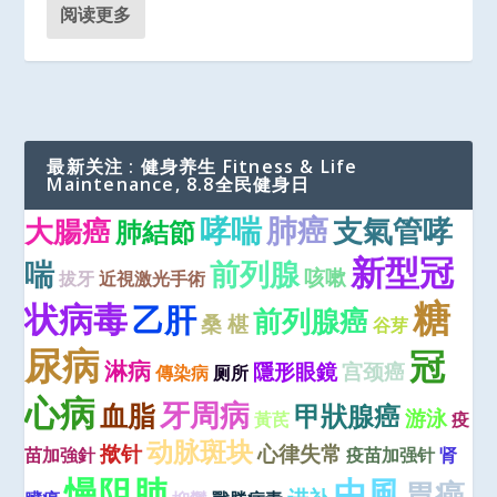
阅读更多
最新关注 : 健身养生 Fitness & Life
Maintenance, 8.8全民健身日
哮喘
肺癌
大腸癌
支氣管哮
肺結節
新型冠
喘
前列腺
咳嗽
拔牙
近視激光手術
糖
状病毒
乙肝
前列腺癌
桑 椹
谷芽
尿病
冠
淋病
隱形眼鏡
宫颈癌
傳染病
厕所
心病
牙周病
血脂
甲狀腺癌
游泳
黃芪
疫
动脉斑块
揿针
心律失常
苗加強針
疫苗加强针
肾
慢阻肺
中風
胃癌