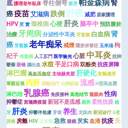
帕金森病
腎
底
脊柱侧弯
護理老年臥床
穀芽
肝癌
疫苗
跌倒
癌
艾滋病
减肥
居家護理
肝炎
心梗
脑卒中
HPV
颈椎病
預防勝於
芡 實
牙周病
肾
白血病
治療
分泌性中耳炎
牙套族
老年痴呆
癌
枸
戒煙
牙套族
隱形併發症
玉米须
中耳炎
杞子
心脏
传染病
人工肛門
医学验光
抗抑
水痘
手足口病
双酚类
抗疫屏障
鬱藥
眼镜
腦出血
淋巴瘤
肝硬化
高血压急症
主动脉夹层
安裝假牙
丙肝
流感
單眼近視
消融治疗
治療齲齒
H型高血壓
乳腺癌
性病
淋巴结
免疫接种
高危结节
龍眼肉
抑鬱症
新冠不是流感
柔性抗疫
宫颈癌疫苗
廁所
植
肝炎
养生
牙
抑鬱伴焦慮
牙齿
龙眼肉
新冠诊疗
δ变
失
急救
抗疫
房颤
HIV
芡实
血清
异株
玉米鬚
眼鏡