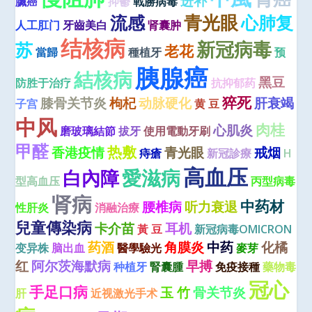
进补
臟癌
抑鬱
戰勝病毒
青光眼
流感
心肺复
人工肛门
牙齒美白
肾囊肿
结核病
新冠病毒
苏
老花
當歸
種植牙
预
胰腺癌
結核病
黑豆
防胜于治疗
抗抑郁药
猝死
膝骨关节炎
枸杞
动脉硬化
肝衰竭
子宫
黄 豆
中风
肉桂
心肌炎
磨玻璃結節
拔牙
使用電動牙刷
甲醛
热敷
香港疫情
青光眼
戒烟
痔瘡
新冠診療
H
高血压
愛滋病
白內障
型高血压
丙型病毒
肾病
中药材
腰椎病
听力衰退
性肝炎
消融治療
兒童傳染病
卡介苗
耳机
黃 豆
新冠病毒OMICRON
药酒
角膜炎
中药
化橘
变异株
脑出血
醫學驗光
麥芽
红
阿尔茨海默病
早搏
种植牙
腎囊腫
免疫接種
藥物毒
冠心
手足口病
玉 竹
骨关节炎
肝
近视激光手术