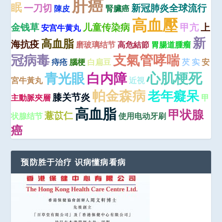
肝癌
眠
一刀切
新冠肺炎全球流行
陳皮
腎臟癌
高血壓
金钱草
儿童传染病
甲亢
上
安宫牛黄丸
新
高血脂
海抗疫
磨玻璃结节
高危結節
胃腸道腫瘤
冠病毒
支氣管哮喘
痔疮
腦梗
白扁豆
芡 实
安
心肌梗死
青光眼
白内障
宮牛黃丸
近視
帕金森病
老年癡呆
膝关节炎
主動脈夾層
甲
高血脂
甲状腺
薏苡仁
状腺结节
使用电动牙刷
癌
预防胜于治疗 识病懂病看病