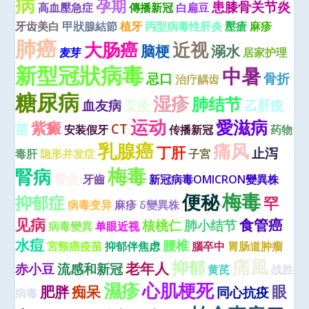
病
孕期
患膝骨关节炎
高血壓急症
傳播新冠
白扁豆
牙齿美白
甲狀腺結節
植牙
丙型病毒性肝炎
壓瘡
麻疹
肺癌
大肠癌
近视
脑梗
溺水
麦芽
居家护理
新型冠狀病毒
中暑
忌口
骨折
治疗龋齿
糖尿病
湿疹
肺结节
血友病
艾灸
乙肝疫
运动
愛滋病
紫癜
苗
CT
安装假牙
传播新冠
药物
乳腺癌
痛风
丁肝
止泻
毒肝
隐形并发症
子宮
梅毒
腎病
督灸
牙齒
新冠病毒OMICRON變異株
梅毒
便秘
抑郁症
罕
病毒变异
麻疹
δ變異株
见病
食管癌
核桃仁
肺小结节
病毒變異
单眼近视
水痘
腰椎
宮頸癌疫苗
抑郁伴焦虑
腦卒中
胃肠道肿瘤
痛風
抑郁
老年人
赤小豆
流感和新冠
黄芪
战胜
濕疹
心肌梗死
眼
肥胖
痴呆
同心抗疫
病毒