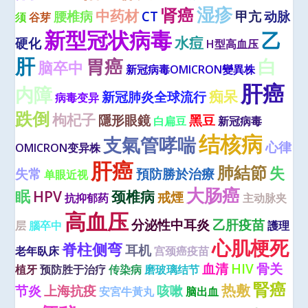
湿疹
肾癌
中药材
腰椎病
CT
甲亢
动脉
须
谷芽
新型冠状病毒
乙
水痘
硬化
H型高血压
肝
胃癌
白
脑卒中
新冠病毒OMICRON變異株
肝癌
内障
痴呆
新冠肺炎全球流行
病毒变异
跌倒
枸杞子
隱形眼鏡
黑豆
白扁豆
新冠病毒
结核病
支氣管哮喘
心律
OMICRON变异株
肝癌
肺結節
失
失常
預防勝於治療
单眼近视
大肠癌
眠
HPV
颈椎病
戒煙
抗抑郁药
主动脉夹
高血压
分泌性中耳炎
乙肝疫苗
层
腦卒中
護理
心肌梗死
脊柱侧弯
耳机
老年臥床
宫颈癌疫苗
血清
HIV
骨关
植牙
预防胜于治疗
传染病
磨玻璃结节
腎癌
热敷
节炎
上海抗疫
咳嗽
安宮牛黃丸
脑出血