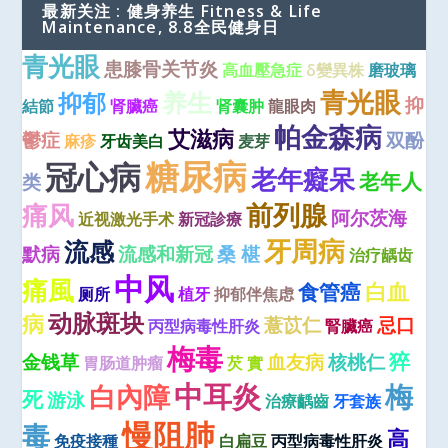
最新关注 : 健身养生 Fitness & Life
Maintenance, 8.8全民健身日
青光眼
患膝骨关节炎
高血壓急症
δ變異株
磨玻璃
青光眼
养生
抑郁
抑
結節
肾臟癌
肾囊肿
龍眼肉
帕金森病
艾滋病
鬱症
双酚
麻疹
牙齿美白
麦芽
糖尿病
冠心病
老年癡呆
老年人
类
痛风
前列腺
阿尔茨海
近视激光手术
新冠診療
牙周病
流感
默病
流感和新冠
桑 椹
治疗龋齿
中风
痛風
白血
食管癌
厕所
植牙
抑郁伴焦虑
动脉斑块
病
薏苡仁
忌口
丙型病毒性肝炎
腎臟癌
梅毒
猝
金钱草
血友病
核桃仁
胃肠道肿瘤
芡 實
中耳炎
梅
白內障
死
游泳
治療齲齒
牙套族
慢阻肺
毒
高
免疫接種
白扁豆
丙型病毒性肝炎