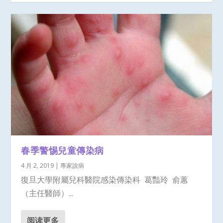
春季警惕兒童傳染病
4 月 2, 2019
|
專家說病
復旦大學附屬兒科醫院感染傳染科 葛豔玲 俞蕙
（主任醫師）...
阅读更多