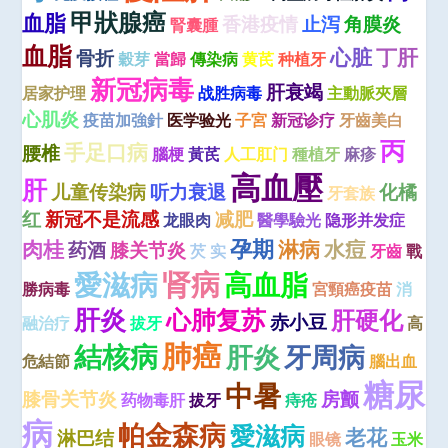
甲狀腺癌
血脂
香港疫情
止泻
角膜炎
腎囊腫
血脂
心脏
丁肝
骨折
穀芽
當歸
傳染病
黄芪
种植牙
新冠病毒
肝衰竭
居家护理
战胜病毒
主動脈夾層
心肌炎
疫苗加強針
医学验光
子宮
新冠诊疗
牙齒美白
丙
手足口病
腰椎
腦梗
黃芪
人工肛门
種植牙
麻疹
高血壓
肝
儿童传染病
听力衰退
化橘
牙套族
红
新冠不是流感
减肥
龙眼肉
醫學驗光
隐形并发症
孕期
肉桂
淋病
水痘
药酒
膝关节炎
芡 实
牙齒
戰
肾病
愛滋病
高血脂
勝病毒
宮頸癌疫苗
消
肝炎
心肺复苏
肝硬化
赤小豆
融治疗
拔牙
高
肺癌
結核病
肝炎
牙周病
危結節
腦出血
糖尿
中暑
膝骨关节炎
房颤
药物毒肝
拔牙
痔疮
病
帕金森病
愛滋病
老花
淋巴结
眼镜
玉米