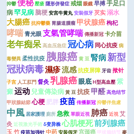
便秘
手足口
戒烟
早搏
抑鬱
壓瘡
隱形併發症
眼鏡
罕见病
病
脑梗
溺水
芡实
安宫牛黄丸
安裝假牙
大腸癌
甲状腺癌
枸杞
抗抑鬱藥
胃腸道腫瘤
哮喘
支氣管哮喘
青光眼
卡介苗
傳播新冠
老年痴呆
冠心病
同心抗疫
高血压急症
病
胰腺癌
新型
腎病
柔性抗疫
毒變異
黄 豆
冠狀病毒
濕疹
流感
抗疫屏障
揿针
牙齿
乳腺癌
眼底
紫
督灸
子宫
人工肛門
H型高血壓
运动
甲醛
癜
兒童傳染病
抗疫
黃 豆
高危结节
疫苗
心梗
肥胖
甲狀腺結節
传播新冠
抑鬱伴焦慮
中風
肺癌
急救
艾
居家護理
廁所
單眼近視
近視
心肌梗死
前列腺癌
灸
近視激光手術
δ变异株
玉 竹
中药
宫颈癌
疫苗加强针
安装假牙
甲状腺结节
麥