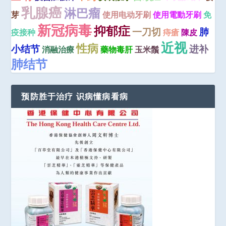
乳腺癌
淋巴瘤
芽
使用电动牙刷
使用電動牙刷
免
新冠病毒
抑郁症
一刀切
肺
疫接种
痔瘡
陳皮
近视
性病
小结节
进补
消融治療
藥物毒肝
玉米鬚
肺结节
预防胜于治疗 识病懂病看病