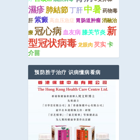
中暑
濕疹
肺結節
丁肝
药物毒
紫癜
肝
高血压急症
胃肠道肿瘤
消融治
新
冠心病
血友病
膝关节炎
療
型冠状病毒
芡实
卡
龙眼肉
介苗
预防胜于治疗 识病懂病看病