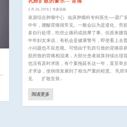
乳癌扩散的警示― 背痛
3 月 26, 2018
|
专家说病
泉源综合肿瘤中心 临床肿瘤科专科医生──梁广泉
中年，腰酸背痛很常见。一般会以为是退化、劳
多自行处理，吃些止痛药或按摩了事。但原来腰
中年妇女来说，有机会是健康警号，即使看上去
小问题也不应忽视。可惜由于乳癌引致的背痛容
损所致的背痛相混淆，大部分患者就算持续出现
也没有及时求医，有个案拖延长达一年，直至举
才求诊，使病情发展到了相当严重的程度。 乳癌
.
见 扩散至骨...
阅读更多