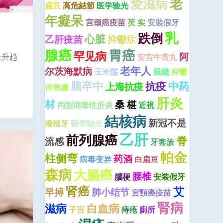
老
愛滋病
扁豆
高危結節
医学验光
年癡呆
宫颈癌疫苗
芡 实
安裝假牙
乳
跌倒
心脏
乙肝疫苗
抑鬱症
腺癌
胃癌
罕见病
阿
上升趋
安宫牛黄丸
老年人
尔茨海默病
玉米鬚
眼鏡
抑鬱
脑卒中
抗疫
中药
上海抗疫
伴焦慮
肝炎
材
桑 椹
丙型病毒性肝炎
近視
結核病
新冠不是
種植牙
醫學驗光
乙肝
前列腺癌
脊
流感
牙套族
帕金
柱侧弯
药酒
病毒变异
白扁豆
森病
大腸癌
腰椎
腦梗
安装假牙
肾癌
艾
早搏
肺小结节
宮頸癌疫苗
腎病
滋病
白血病
子宮
痔疮
廁所