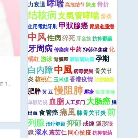
哮喘
力衰退
骨折
高危结节
陳皮
结核病
支氣管哮喘
督灸
甲狀腺癌
使用電動牙刷
胃腸道腫瘤
中风
性病
猝死
牙套族
抗抑鬱藥
牙周病
中药
化
传染病
抑郁伴焦虑
孕期
橘红
游泳
腎臟癌
磨玻璃結節
中風
白内障
骨关节
病毒變異
炎
核桃仁
香港疫情
玉米须
治療齲齒
 1．
慢阻肺
肥胖
黄 豆
壓瘡
免疫接種
大肠癌
血脂
单眼近视
人工肛门
腦
痛風
前
食管癌
膝骨关节炎
出血
列腺
抑郁
戒煙
隱形眼
治疗龋齿
溺水
鏡
薏苡仁
同心抗疫
抗抑郁药