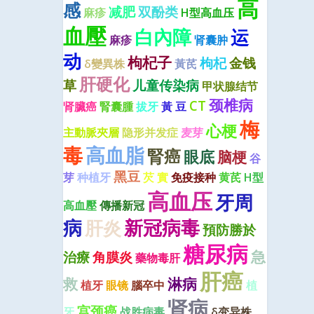
高
感
减肥
双酚类
麻疹
H型高血压
血壓
白內障
运
麻疹
肾囊肿
动
枸杞子
枸杞
金钱
δ變異株
黃芪
肝硬化
草
儿童传染病
甲状腺结节
颈椎病
CT
肾臟癌
腎囊腫
拔牙
黃 豆
梅
心梗
主動脈夾層
隐形并发症
麦芽
毒
高血脂
腎癌
眼底
脑梗
谷
黑豆
芽
种植牙
芡 實
免疫接种
黄芪
H型
高血压
牙周
高血壓
傳播新冠
病
肝炎
新冠病毒
預防勝於
糖尿病
急
治療
角膜炎
藥物毒肝
肝癌
救
淋病
植牙
眼镜
腦卒中
植
肾病
宫颈癌
牙
战胜病毒
δ变异株