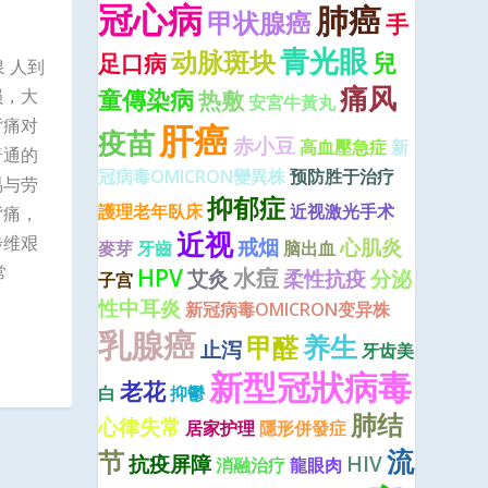
冠心病
肺癌
甲状腺癌
手
青光眼
动脉斑块
兒
足口病
 人到
痛风
童傳染病
损，大
热敷
安宮牛黃丸
背痛对
肝癌
疫苗
赤小豆
高血壓急症
新
普通的
冠病毒OMICRON變異株
预防胜于治疗
易与劳
抑郁症
護理老年臥床
近视激光手术
背痛，
近视
步维艰
戒烟
心肌炎
麥芽
牙齒
脑出血
常
HPV
水痘
艾灸
柔性抗疫
分泌
子宫
性中耳炎
新冠病毒OMICRON变异株
乳腺癌
养生
甲醛
止泻
牙齿美
新型冠狀病毒
老花
白
抑鬱
肺结
心律失常
居家护理
隱形併發症
流
节
抗疫屏障
HIV
消融治疗
龍眼肉