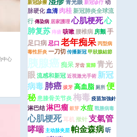
湿疹
青光眼
动
新冠診療
新冠诊疗
肉桂
脉硬化
血清
新冠肺炎全球流
心肌梗死
心
行
傳染病
居家護理
肺复苏
手
咳嗽
腰椎病
房颤
痔瘡
老年痴呆
足口病
忌口
丙型病
一刀切
毒性肝炎
传播新冠
甲狀腺結節
治中心
胰腺癌
青光
痴呆
牙齿
當歸
眼
新冠
流感和新冠
近視激光手術
肺癌
便
病毒
高血脂
拔牙
厕所
梅毒
秘
患膝骨关节炎
疫苗加強針
淋巴瘤
水痘
淋巴结
穀芽
戰勝病毒
心肌梗死
支氣管
耳机
揿针
哮喘
帕金森病
听
主动脉夹层