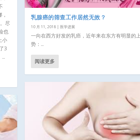
不
娜，
乳腺癌的筛查工作居然无效？
间。尽
10 月 11, 2018
|
医学进展
险也
一向在西方好发的乳癌，近年来在东方有明显的
上小
势：...
了3
..
阅读更多