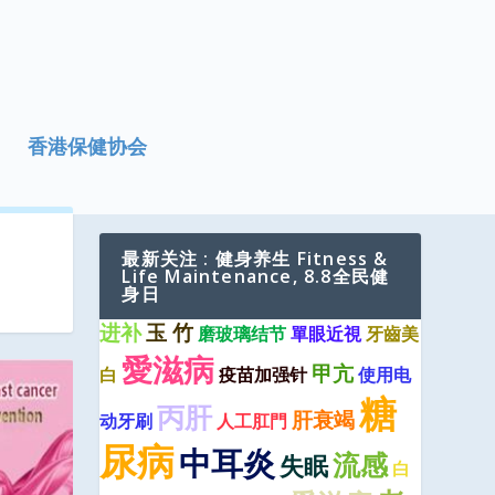
香港保健协会
最新关注 : 健身养生 Fitness &
Life Maintenance, 8.8全民健
身日
进补
玉 竹
磨玻璃结节
單眼近視
牙齒美
愛滋病
甲亢
白
疫苗加强针
使用电
糖
丙肝
肝衰竭
动牙刷
人工肛門
尿病
中耳炎
流感
失眠
白