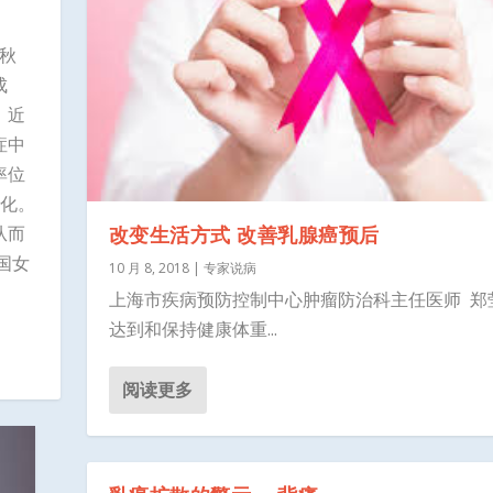
秋
成
。近
症中
率位
轻化。
改变生活方式 改善乳腺癌预后
从而
国女
10 月 8, 2018
|
专家说病
上海市疾病预防控制中心肿瘤防治科主任医师 郑莹
达到和保持健康体重...
阅读更多