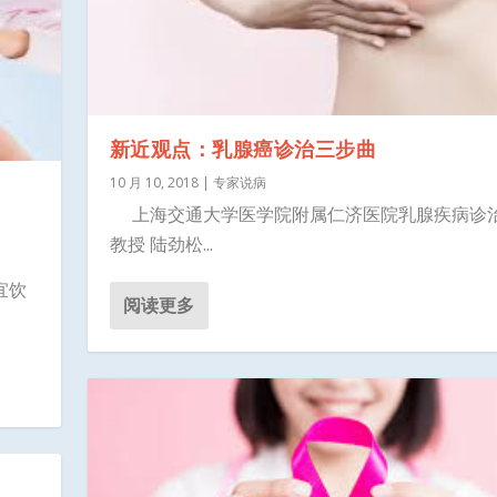
新近观点：乳腺癌诊治三步曲
10 月 10, 2018
|
专家说病
上海交通大学医学院附属仁济医院乳腺疾病诊
教授 陆劲松...
郑莹
宜饮
阅读更多