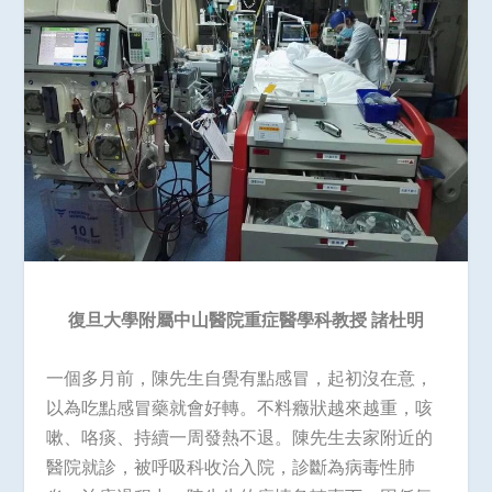
復旦大學附屬中山醫院重症醫學科教授 諸杜明
一個多月前，陳先生自覺有點感冒，起初沒在意，
以為吃點感冒藥就會好轉。不料癥狀越來越重，咳
嗽、咯痰、持續一周發熱不退。陳先生去家附近的
醫院就診，被呼吸科收治入院，診斷為病毒性肺