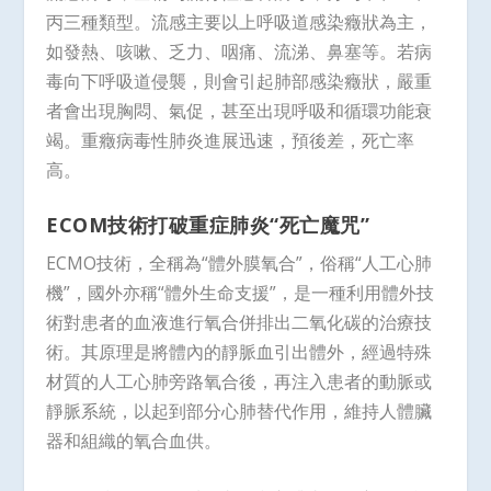
丙三種類型。流感主要以上呼吸道感染癥狀為主，
如發熱、咳嗽、乏力、咽痛、流涕、鼻塞等。若病
毒向下呼吸道侵襲，則會引起肺部感染癥狀，嚴重
者會出現胸悶、氣促，甚至出現呼吸和循環功能衰
竭。重癥病毒性肺炎進展迅速，預後差，死亡率
高。
ECOM技術打破重症肺炎“死亡魔咒”
ECMO技術，全稱為“體外膜氧合”，俗稱“人工心肺
機”，國外亦稱“體外生命支援”，是一種利用體外技
術對患者的血液進行氧合併排出二氧化碳的治療技
術。其原理是將體內的靜脈血引出體外，經過特殊
材質的人工心肺旁路氧合後，再注入患者的動脈或
靜脈系統，以起到部分心肺替代作用，維持人體臟
器和組織的氧合血供。