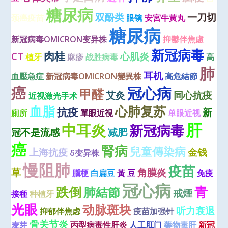
糖尿病
双酚类
一刀切
颈癌疫苗
眼镜
安宮牛黃丸
糖尿病
新冠病毒OMICRON变异株
抑鬱伴焦慮
新冠病毒
肉桂
CT
心肌炎
植牙
麻疹
战胜病毒
高
肺
耳机
血壓急症
新冠病毒OMICRON變異株
高危結節
癌
冠心病
甲醛
艾灸
同心抗疫
近视激光手术
血脂
心肺复苏
抗疫
新
廁所
單眼近視
单眼近视
肝
中耳炎
新冠病毒
冠不是流感
减肥
癌
腎病
兒童傳染病
上海抗疫
金钱
δ变异株
慢阻肺
疫苗
草
角膜炎
腦梗
白扁豆
黃 豆
免疫
冠心病
青
跌倒
肺結節
戒煙
接種
种植牙
光眼
动脉斑块
听力衰退
抑郁伴焦虑
疫苗加强针
骨关节炎
麦芽
丙型病毒性肝炎
人工肛门
藥物毒肝
新冠