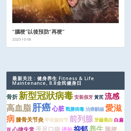
“腦梗”以後預防“再梗”
2020-10-06
最新关注 : 健身养生 Fitness & Life
Maintenance, 8.8全民健身日
新型冠狀病毒
流感
骨折
安装假牙
黃芪
肝癌
高血脂
愛滋
心脏
戰勝病毒
治療齲齒
病
前列腺
膝骨关节炎
甲状腺结节
牙齒美白
白扁
养生
抑郁
手足口病
脑梗
心律失常
进补
豆
宫