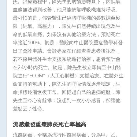
炎。治療過程中，陳先生的病情急轉直下，因低氧
血癥無法得到改善，他只能依靠呼吸機維持呼吸。
最可怕的是，儘管醫生已經將呼吸機的參數調至極
限（純氧、高壓力），陳先生仍然持續出現危及生
命的低氧血癥。如果沒有其他治療方法，預期死亡
率接近100%。於是，醫院向中山醫院重症醫學科發
出了會診申請。會診專家在仔細查看患者後認為，
若不採用體外生命支援系統進行治療，患者預計會
在24小時內死亡。於是，陳先生被立即轉至中山醫
院進行“ECOM”（人工心肺機）支援治療。在體外生
命支持的幫助下，陳先生的呼吸情況逐漸穩定，生
命指標逐漸恢復正常。回憶起自己的患病經歷，陳
先生至今心有餘悸：沒想到一次小小感冒，卻讓他
差點丟了性命。
流感繼發重癥肺炎死亡率極高
流感病毒，全稱為流行性感冒病毒，分為甲、乙、