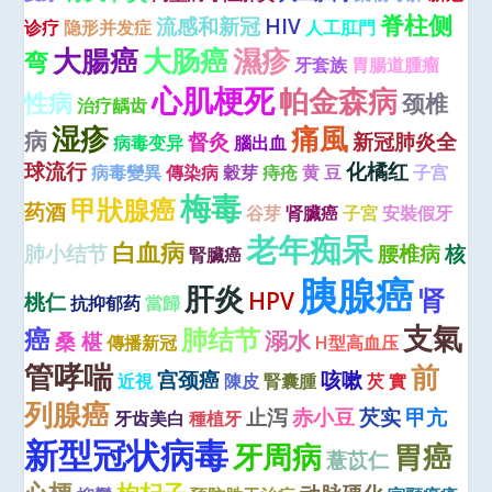
脊柱侧
流感和新冠
HIV
诊疗
隐形并发症
人工肛門
大腸癌
大肠癌
濕疹
弯
牙套族
胃腸道腫瘤
心肌梗死
帕金森病
性病
颈椎
治疗龋齿
湿疹
痛風
病
督灸
新冠肺炎全
病毒变异
腦出血
球流行
化橘红
病毒變異
傳染病
穀芽
痔疮
黄 豆
子宫
梅毒
甲狀腺癌
药酒
谷芽
肾臟癌
子宮
安裝假牙
老年痴呆
白血病
肺小结节
腰椎病
核
腎臟癌
胰腺癌
肝炎
肾
HPV
桃仁
抗抑郁药
當歸
支氣
癌
肺结节
溺水
桑 椹
傳播新冠
H型高血压
管哮喘
前
宫颈癌
咳嗽
近視
陳皮
腎囊腫
芡 實
列腺癌
止泻
赤小豆
芡实
甲亢
牙齿美白
種植牙
新型冠状病毒
牙周病
胃癌
薏苡仁