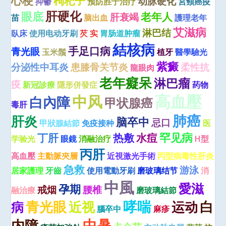
心梗
枸杞子
动脉硬化
抑鬱
预防胜于治疗
宮頸癌疫
肝硬化
眼底
老年人
肝衰竭
苗
脑出血
護理老年
艾滋病
淋巴结
臥床
使用电动牙刷
芡 实
胃肠道肿瘤
結核病
手足口病
青光眼
玉米鬚
植牙
醫學驗光
紫癜
分泌性中耳炎
患膝骨关节炎
柔性抗
龍眼肉
老年癡呆
淋巴瘤
疫
新冠診療
隱形併發症
药物
高血壓
中风
白內障
甲状腺癌
毒肝
肺癌
肝炎
脑卒中
忌口
甲狀腺結節
免疫接种
医
罕见病
丁肝
热敷
水痘
学验光
眼鏡
消融治疗
H型
丙肝
高血壓
主動脈夾層
近視激光手術
丙型病毒性肝炎
急救
游泳
居家護理
牙齒
使用電動牙刷
磨玻璃结节
消
中風
愛滋
孕期
戒烟
腰椎
融治療
磨玻璃結節
哮喘
青光眼
近视
运动
白
病
腦卒中
麻疹
中暑
内障