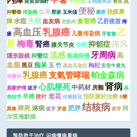
卡介苗
疫苗加強針
主动脉夹层
黄芪
抗
便秘
血清
抗疫屏
抑鬱藥
传染病
壓瘡
玉米须
厕所
失眠
水痘
食管癌
障
血友病
乙肝疫苗
龙眼肉
痔
高血压
乳腺癌
乙
儿童传染病
瘡
牙套族
肝
梅毒
痛风
腎癌
抑郁症
膝关节炎
中药
牙周病
流感
高
隱形眼鏡
抑鬱症
香港疫情
血脂
痴呆
黑豆
玉 竹
枸杞
高血压急症
安宫牛黄丸
乳腺癌
支氣管哮喘
帕金森病
肾囊肿
肾病
心肌梗死
中药材
房颤
居家护理
拔牙
高
老花
早搏
揿针
預防勝於治療
危结节
传播新冠
δ變
结核病
猝死
淋病
肥胖
阿
異株
拔牙
牙齿
麥芽
尔茨海默病
预防胜于治疗 识病懂病看病