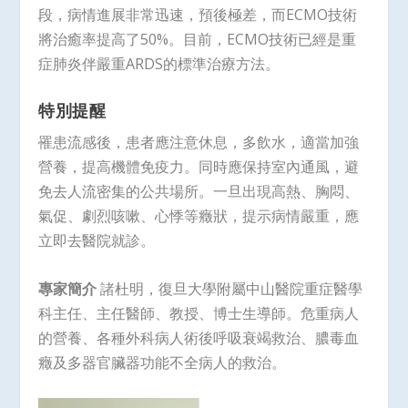
段，病情進展非常迅速，預後極差，而ECMO技術
將治癒率提高了50%。目前，ECMO技術已經是重
症肺炎伴嚴重ARDS的標準治療方法。
特別提醒
罹患流感後，患者應注意休息，多飲水，適當加強
營養，提高機體免疫力。同時應保持室內通風，避
免去人流密集的公共場所。一旦出現高熱、胸悶、
氣促、劇烈咳嗽、心悸等癥狀，提示病情嚴重，應
立即去醫院就診。
專家簡介
諸杜明，復旦大學附屬中山醫院重症醫學
科主任、主任醫師、教授、博士生導師。危重病人
的營養、各種外科病人術後呼吸衰竭救治、膿毒血
癥及多器官臟器功能不全病人的救治。