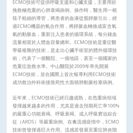
ECMO技術可提供呼吸支援和心臟支援，主要用於
挽救極危重的心肺衰竭病例。操作時，醫生用一根
筷子粗細的導管，將患者的血液從股靜脈引出，經
過ECMO機器的氧合作用，將靜脈血轉換成富含氧
氣的動脈血，重新注入患者的循環系統，每分鐘血
流量相當於人體血容量總和。ECMO技術是重症醫
學最複雜的技術，是走出心臟手術室的體外循環技
術，代表了一個醫院、一個地區，甚至一個國家的
危重症急救水準。中山醫院於2009年率先開展
ECMO技術，並在國際上首次報導利用ECMO技術
成功救治外科術後致死性大面積肺動脈栓塞病例。
近年來，ECMO技術已經日趨成熟，在危重病領域
發揮越來越多的作用，尤其是過去預期死亡率100%
的嚴重心功能衰竭、呼吸衰竭、成人呼吸窘迫綜合
征（ARDS）等嚴重病例。在禽流感疫情中，ECMO
技術曾發揮過巨大作用。流感若發展至重症肺炎階