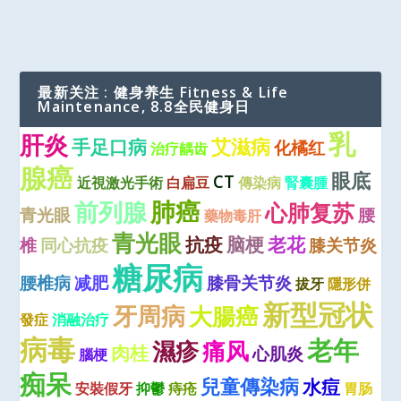
最新关注 : 健身养生 Fitness & Life
Maintenance, 8.8全民健身日
乳
肝炎
艾滋病
手足口病
化橘红
治疗龋齿
腺癌
眼底
CT
近視激光手術
白扁豆
傳染病
腎囊腫
肺癌
前列腺
心肺复苏
青光眼
腰
藥物毒肝
青光眼
抗疫
脑梗
老花
椎
同心抗疫
膝关节炎
糖尿病
腰椎病
减肥
膝骨关节炎
拔牙
隱形併
新型冠状
牙周病
大腸癌
發症
消融治疗
病毒
老年
濕疹
痛风
肉桂
心肌炎
腦梗
痴呆
兒童傳染病
水痘
安裝假牙
抑鬱
痔疮
胃肠