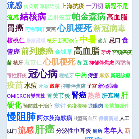
流感
上海抗疫
一刀切
新冠不是
传染病
單眼近視
結核病
帕金森病
高血脂
流感
乙肝疫苗
心肌梗死
胃癌
新冠病毒
药物毒肝
黃芪
中暑
食
核桃仁
忌口
居家護理
植牙
新冠诊疗
麥芽
高血脂
前列腺癌
管癌
金钱草
牙齿
宮頸癌疫
心肌梗死
薏苡仁
苗
植牙
黄 豆
抑郁伴焦虑
丙型病
冠心病
中药
毒性肝炎
種植牙
痔瘡
麻疹
新冠診療
疫苗
水痘
牙齒
穀芽
抑鬱伴焦慮
子宫
新冠病毒
腎癌
肝
热敷
骨关节炎
肝衰竭
OMICRON變異株
硬化
揿针
预防胜于治疗
免疫接種
龙眼肉
疫苗加强针
慢阻肺
阿尔茨海默病
H型高血压
傳播新冠
人工
肝癌
流感
老年人
分泌性中耳炎
新
肛门
厕所