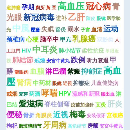
高血压
冠心病
青
孕期
道肿瘤
廁所
黃 豆
乙肝
光眼
新冠病毒
进补
陳皮
眼镜
医学验
中風
运动
失眠
溺水
督灸
血清
光
壓瘡
子宮
乳腺癌
心梗
脑卒中
颈椎病
甲亢
双酚类
人
中耳炎
HIV
肺小结节
柔性抗疫
工肛門
单眼近
跌倒
肺結節
甲
戒煙
听力衰退
视
安宫牛黄丸
高血
血脂
醛
淋巴瘤
抑郁症
紫癜
龍眼肉
壓
腎病
中药材
抑鬱症
儿童传染病
眼鏡
近視
哮喘
HPV
戒烟
药酒
流感和新冠
淋
麦芽
腦出血
愛滋病
肝炎
脊柱侧弯
巴结
艾灸
疫苗加強針
梅毒
便秘
近视
骨折
角膜炎
宫颈癌
安装假牙
牙周病
枸杞
房颤
磨玻璃结节
高危结节
安宮牛黃丸