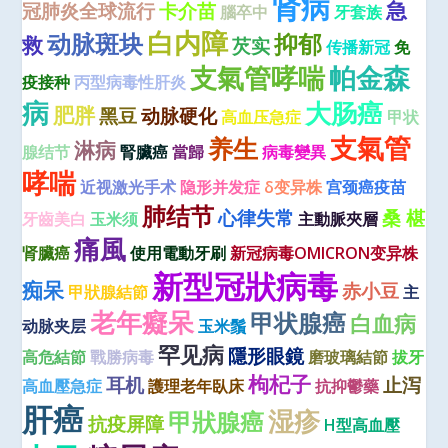
肾病
急
冠肺炎全球流行
卡介苗
腦卒中
牙套族
白内障
动脉斑块
抑郁
救
芡实
传播新冠
免
支氣管哮喘
帕金森
疫接种
丙型病毒性肝炎
病
大肠癌
肥胖
黑豆
动脉硬化
高血压急症
甲状
支氣管
养生
淋病
腺结节
腎臟癌
當歸
病毒變異
哮喘
近视激光手术
隐形并发症
δ变异株
宫颈癌疫苗
肺结节
心律失常
桑 椹
牙齒美白
玉米须
主動脈夾層
痛風
肾臟癌
使用電動牙刷
新冠病毒OMICRON变异株
新型冠狀病毒
痴呆
赤小豆
甲狀腺結節
主
老年癡呆
甲状腺癌
白血病
动脉夹层
玉米鬚
罕见病
隱形眼鏡
高危結節
戰勝病毒
磨玻璃結節
拔牙
枸杞子
耳机
止泻
高血壓急症
護理老年臥床
抗抑鬱藥
肝癌
湿疹
甲狀腺癌
抗疫屏障
H型高血壓