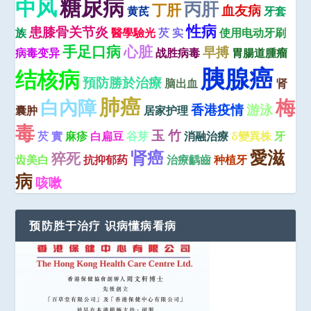
糖尿病
中风
丙肝
丁肝
血友病
黄芪
牙套
性病
患膝骨关节炎
族
醫學驗光
芡 实
使用电动牙刷
手足口病
心脏
早搏
病毒变异
战胜病毒
胃腸道腫瘤
胰腺癌
结核病
預防勝於治療
脑出血
肾
肺癌
梅
白內障
香港疫情
游泳
囊肿
居家护理
毒
玉 竹
芡 實
麻疹
白扁豆
谷芽
消融治療
δ變異株
牙
愛滋
肾癌
猝死
齿美白
抗抑郁药
治療齲齒
种植牙
病
咳嗽
预防胜于治疗 识病懂病看病