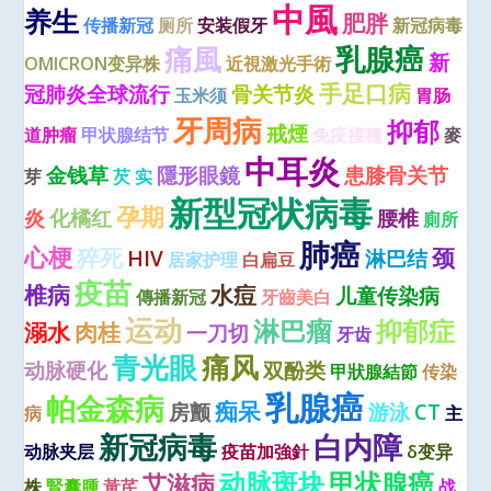
中風
养生
肥胖
传播新冠
厕所
安装假牙
新冠病毒
痛風
乳腺癌
新
OMICRON变异株
近視激光手術
手足口病
冠肺炎全球流行
骨关节炎
玉米须
胃肠
牙周病
抑郁
戒煙
道肿瘤
甲状腺结节
免疫接種
麥
中耳炎
金钱草
隱形眼鏡
患膝骨关节
芽
芡 实
新型冠状病毒
孕期
炎
化橘红
腰椎
廁所
肺癌
心梗
猝死
颈
HIV
淋巴结
居家护理
白扁豆
疫苗
椎病
水痘
儿童传染病
傳播新冠
牙齒美白
运动
淋巴瘤
抑郁症
溺水
肉桂
一刀切
牙齿
青光眼
痛风
动脉硬化
双酚类
甲狀腺結節
传染
乳腺癌
帕金森病
痴呆
房颤
游泳
CT
病
主
新冠病毒
白内障
动脉夹层
疫苗加強針
δ变异
动脉斑块
甲状腺癌
艾滋病
株
腎囊腫
黃芪
战