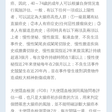
癌。因此，40～74歲的成年人可以根據自身情況進
行風險評估。一般，有以下任何一項或以上陽性
者，可以認定為大腸癌高危人群：①一級親屬有結
直腸癌史；②本人有癌症史(任何惡性腫瘤病史)；③
本人有腸道息肉史；④同時具有以下兩項及兩項以
上者：慢性便秘、慢性腹瀉、黏液血便、不良生活
事件史、慢性闌尾炎或闌尾切除史、慢性膽道疾病
史或膽囊切除史。慢性腹瀉指近2年來腹瀉累計持續
超過3個月，每次發作持續時間在1週以上；慢性便
秘指近2年來便秘每年在2個月以上；不良生活事件
史鬚髮生在近20年內，並在事件發生後對調查物件
造成較大精神創傷或痛苦。
大便隱血檢測（FOB）?大便隱血檢測同風險問卷評
估一樣，也只是大腸癌初步篩查的方法，用來判定
個體罹患大腸癌的風險，並不能明確診斷大腸癌本
身。大便隱血檢測需做2次，每次間隔一週。任何一