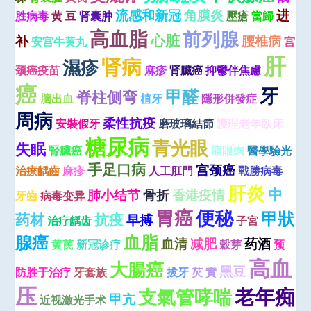
流感和新冠
角膜炎
进
胜病毒
黄 豆
肾囊肿
壓瘡
當歸
高血脂
前列腺
心脏
补
腰椎病
安宫牛黄丸
宫
肝
肾病
濕疹
颈癌疫苗
麻疹
肾臟癌
抑鬱伴焦慮
癌
牙
甲醛
脊柱侧弯
脑出血
植牙
隱形併發症
周病
柔性抗疫
安裝假牙
磨玻璃結節
護理老年臥床
糖尿病
青光眼
失眠
腎臟癌
龍眼肉
醫學驗光
手足口病
宫颈癌
治療齲齒
麻疹
人工肛門
戰勝病毒
肝炎
中
肺小结节
骨折
香港疫情
牙齒
病毒变异
便秘
胃癌
甲狀
药材
抗疫
早搏
治疗龋齿
子宮
血脂
腺癌
血清
减肥
药酒
黄芪
新冠诊疗
穀芽
预
高血
大腸癌
黑豆
防胜于治疗
牙套族
拔牙
芡 實
压
老年痴
支氣管哮喘
甲亢
近视激光手术