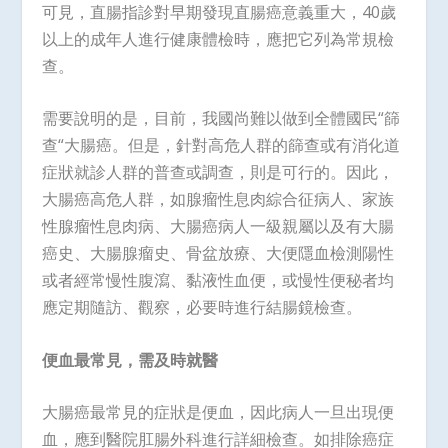
可見，直腸指診對早期發現直腸癌意義重大，40歲
以上的成年人進行健康體檢時，應把它列為常規檢
查。
需要說明的是，目前，我國尚難以做到全體國民“篩
查“大腸癌。但是，針對高危人群的篩查或有消化道
症狀就診人群的普查或調查，則是可行的。因此，
大腸癌高危人群，如腺瘤性息肉綜合征病人、家族
性腺瘤性息肉病、大腸癌病人一級親屬以及有大腸
癌史、大腸腺瘤史、骨盆放療、大便隱血檢測陽性
或者經常慢性腹瀉、黏液性血便，或慢性便秘者均
應定期隨訪、觀察，必要時進行結腸鏡檢查。
便血最常見，需及時就醫
大腸癌最常見的症狀是便血，因此病人一旦出現便
血，應到醫院肛腸外科進行詳細檢查。如排除癌症