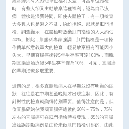
經常聽到有人抱怨單位福利太差，可當單位體檢
時，有些人卻又主動放棄這種福利，認為自己沒
病，體檢是浪費時間。即使去體檢了，有一項檢查
大多數人也是避之不及，紛紛拒絕。那就是肛門指
檢。調查顯示，在體檢時放棄肛門指檢的人大約佔
40%。對此，肛腸科專家強調，肛門指檢是一項操
作簡單卻意義重大的檢查，輕易放棄極有可能因小
失大。早期直腸癌術後5年生存率可達100%，而晚
期直腸癌治療後5年生存率僅為10%。可見，直腸癌
的早期治療多麼重要。
遺憾的是，很多直腸癌病人在早期並沒有明顯的症
狀，往往是在中期甚至晚期才出現症狀。因此，有
針對性的檢查就顯得特別重要。值得注意的是，低
位直腸癌約佔我國直腸癌總數的60%～75%，75%
左右的直腸癌可在肛門指檢時被發現，85%的直腸
癌延誤診斷病例是由於未做肛門指檢引起的。由此