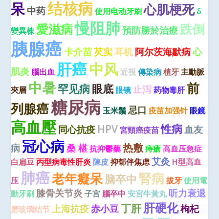
结核病
呆
心肌梗死
中药
使用电动牙刷
δ
慢阻肺
愛滋病
跌倒
預防勝於治療
變異株
胰腺癌
卡介苗
芡实
耳机
阿尔茨海默病
心
肝癌
中风
肌炎
腦出血
近視
傳染病
植牙
主動脈
中暑
前
罕见病
眼底
止泻
夾層
眼镜
药物毒肝
糖尿病
列腺癌
忌口
玉米鬚
疫苗加强针
眼鏡
高血壓
性病
HPV
同心抗疫
血友
宮頸癌疫苗
冠心病
热敷
病
桑 椹
抗抑鬱藥
痔瘡
高血压急症
艾灸
白扁豆
丙型病毒性肝炎
陳皮
抑郁伴焦虑
H型高血
肺癌
老年癡呆
腎病
脑卒中
压
拔牙
使用電
膝骨关节炎
听力衰退
動牙刷
子宫
腦卒中
安宮牛黃丸
肝硬化
丁肝
上海抗疫
赤小豆
枸杞
磨玻璃结节