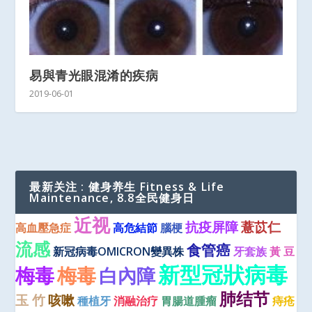
易與青光眼混淆的疾病
2019-06-01
最新关注 : 健身养生 Fitness & Life
Maintenance, 8.8全民健身日
近视
抗疫屏障
薏苡仁
高血壓急症
高危結節
腦梗
流感
食管癌
新冠病毒OMICRON變異株
牙套族
黃 豆
新型冠狀病毒
梅毒
梅毒
白內障
肺结节
玉 竹
咳嗽
種植牙
消融治疗
胃腸道腫瘤
痔疮