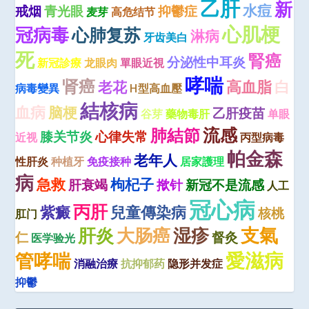
乙肝
新
水痘
戒烟
青光眼
抑鬱症
麦芽
高危结节
心肌梗
冠病毒
心肺复苏
淋病
牙齿美白
死
腎癌
分泌性中耳炎
新冠診療
龙眼肉
單眼近視
哮喘
肾癌
高血脂
白
老花
病毒變異
H型高血壓
結核病
血病
脑梗
乙肝疫苗
谷芽
藥物毒肝
单眼
流感
肺結節
膝关节炎
心律失常
近视
丙型病毒
帕金森
老年人
性肝炎
种植牙
免疫接种
居家護理
病
急救
枸杞子
肝衰竭
揿针
新冠不是流感
人工
冠心病
丙肝
紫癜
兒童傳染病
核桃
肛门
肝炎
大肠癌
湿疹
支氣
仁
督灸
医学验光
愛滋病
管哮喘
消融治療
抗抑郁药
隐形并发症
抑鬱