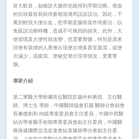
皆大歡喜，如確診大腸癌也能得到早期治療。便血
的症狀最容易與痔瘡相混淆而誤診誤治。因此，千
萬別輕視大便出血，把早期直腸癌當作痔瘡治，以
免延誤治療時機，造成不可挽回的損失。此外，大
便習慣及大便性狀改變，也需要警惕，特別是原來
排便有規律的人逐漸出現便次增多甚至腹瀉，或便
次減少，或腹瀉、便秘交替出現等情況，更要警
惕。
專家介紹
第二軍醫大學附屬長征醫院肛腸外科教授、主任醫
師、博士生 導師，中國醫師協會肛腸 醫師分會副會
長兼微創和 內鏡專業委員會主任委員，中國中西醫
結合學會圍手術期專業委員會副主任委員，中國醫
療保健國際交流促進會結直腸病學分會副主任委
員，上海市中西醫結合學會圍手術期專業委員會主