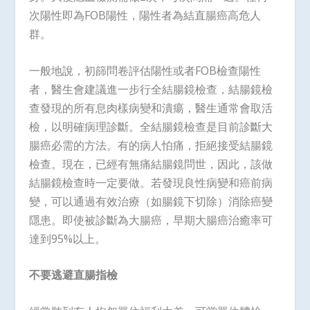
次陽性即為FOB陽性，陽性者為結直腸癌高危人
群。
一般地說，初篩問卷評估陽性或者FOB檢查陽性
者，醫生會建議進一步行全結腸鏡檢查，結腸鏡檢
查發現的所有息肉樣病變和潰瘍，醫生通常會取活
檢，以明確病理診斷。全結腸鏡檢查是目前診斷大
腸癌必需的方法。有的病人怕痛，拒絕接受結腸鏡
檢查。現在，已經有無痛結腸鏡問世，因此，該做
結腸鏡檢查時一定要做。若發現良性病變和癌前病
變，可以通過有效治療（如腸鏡下切除）消除癌變
隱患。即使被診斷為大腸癌，早期大腸癌治癒率可
達到95%以上。
不要逃避直腸指檢