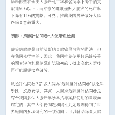
腸癌篩查在全美大腸癌死亡率和發病率下降中的貢
獻達50%以上，而治療的進展僅對大腸癌的死亡率
下降有11%的貢獻。可見，推薦我國居民做好大腸
癌篩查意義重大。
初篩：風險評估問卷
+
大便潛血檢測
儘管結腸鏡是目前診斷結直腸癌最可靠的辦法，但
在我國依從性差，因此，我國推薦使用較易於接受
的問卷評估和糞便隱血試驗初篩，找出高危人群後
再行結腸鏡檢查確診。
風險評估問卷 ? 許多人認為“危險度評估問卷”缺乏科
學性，沒必要做。其實，大腸癌危險度評估問卷是
綜合我國多個大腸癌早診早治專案點使用的量表而
確定的，其中大部份問題和陽性判定規則得到了世
界範圍內多項研究的一致認同，可以輔助篩查大腸