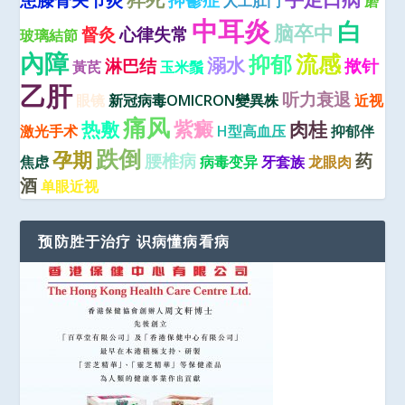
患膝骨关节炎
抑鬱症
人工肛门
磨
中耳炎
白
脑卒中
督灸
心律失常
玻璃結節
內障
流感
抑郁
溺水
淋巴结
揿针
黃芪
玉米鬚
乙肝
听力衰退
眼镜
新冠病毒OMICRON變異株
近视
痛风
紫癜
热敷
肉桂
激光手术
H型高血压
抑郁伴
跌倒
孕期
腰椎病
药
焦虑
病毒变异
牙套族
龙眼肉
酒
单眼近视
预防胜于治疗 识病懂病看病