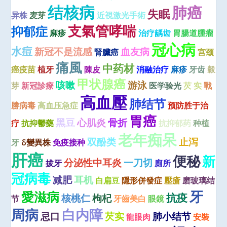
结核病
肺癌
失眠
异株
麦芽
近視激光手術
支氣管哮喘
抑郁症
麻疹
治疗龋齿
胃腸道腫瘤
冠心病
水痘
新冠不是流感
血友病
腎臟癌
宫颈
痛風
中药材
癌疫苗
植牙
陳皮
消融治疗
麻疹
牙齿
穀
甲状腺癌
咳嗽
游泳
芽
新冠診療
医学验光
芡 实
戰
高血壓
肺结节
勝病毒
高血压急症
预防胜于治
胃癌
黑豆
心肌炎
骨折
疗
抗抑鬱藥
抗抑郁药
种植
老年痴呆
双酚类
止泻
牙
δ變異株
免疫接种
肝癌
便秘
新
分泌性中耳炎
一刀切
拔牙
廁所
冠病毒
减肥
耳机
白扁豆
隱形併發症
壓瘡
磨玻璃结
牙
愛滋病
抗疫
核桃仁
枸杞
节
牙齒美白
眼鏡
周病
白内障
忌口
芡实
肺小结节
龍眼肉
安裝