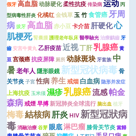
运动
高血脂
动脉硬化
柔性抗疫
假牙
传染病
丙
牙周
食管癌
化橘红
金钱草
玉 竹
型病毒性肝炎
高血脂
心
病
肝硬化
赤小豆
卡介苗
拔牙
肌梗死
腎囊腫
護理老年臥床
醫學驗光
治療齲齒
牙
近视
乳腺癌
丁肝
乙肝疫苗
齒
安宫牛黄丸
黄
中
动脉斑块
宫颈癌
抗疫屏障
豆
厕所
牙套族
新型冠状病毒
暑
老年人
隱形眼鏡
骨
养生
性病
白血病
关节炎
戒烟
子宮
隐形并发症
乳腺癌
濕疹
帕金
流感
上海抗疫
玉米须
森病
戒煙
早搏
新冠肺炎全球流行
脑出血
植牙
新型冠狀病
梅毒
結核病
肝炎
HIV
毒
淋巴瘤
眼底
膝骨关节炎
消融治療
谷芽
當歸
猝死
手足口病