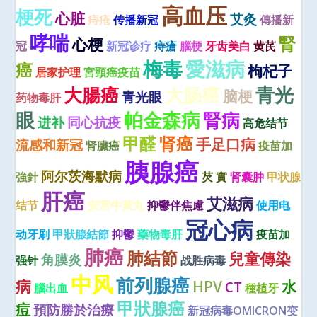
高血压
梗死
心脏
艾灸
痔疮
传播新冠
傳播新
哮喘
腎
心梗
冠
新冠诊疗
痔瘡
腦梗
牙齿美白
黄芪
梅毒
愛滋病
癌
枸杞子
居家护理
宮頸癌疫苗
青光
大腸癌
大肠癌
脑梗
青光眼
药物毒肝
眼
帕金森病
腎病
进补
同心抗疫
高危结节
甲醛
肾癌
手足口病
流感和新冠
肾臟癌
疫苗加
胰腺癌
阿尔茨海默病
強針
芡 實
肾囊肿
甲状腺
肝癌
艾滋病
结节
安宮牛黃丸
抑鬱伴焦慮
使用电
冠心病
动牙刷
甲狀腺結節
抑鬱
藥物毒肝
疫苗加
肺癌
肺結節
兒童傳染
角膜炎
强针
战胜病毒
中风
前列腺癌
病
HPV
水
CT
腦出血
種植牙
甲狀腺癌
痘
預防勝於治療
新冠病毒OMICRON变