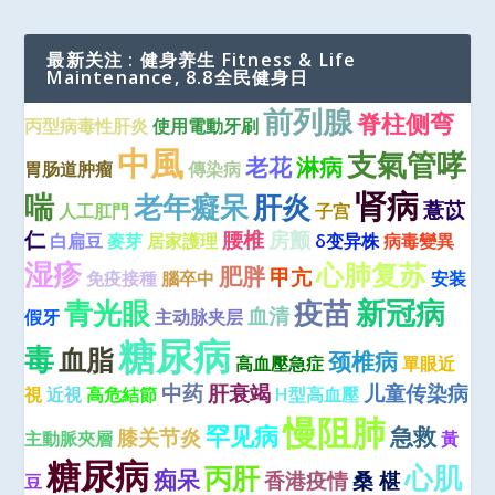
最新关注 : 健身养生 Fitness & Life
Maintenance, 8.8全民健身日
前列腺
脊柱侧弯
丙型病毒性肝炎
使用電動牙刷
中風
支氣管哮
老花
淋病
胃肠道肿瘤
傳染病
肾病
喘
老年癡呆
肝炎
薏苡
人工肛門
子宫
仁
腰椎
房颤
白扁豆
麥芽
居家護理
δ变异株
病毒變異
湿疹
心肺复苏
肥胖
甲亢
免疫接種
腦卒中
安装
青光眼
疫苗
新冠病
血清
假牙
主动脉夹层
糖尿病
毒
血脂
颈椎病
高血壓急症
單眼近
中药
肝衰竭
儿童传染病
視
近視
高危結節
H型高血壓
慢阻肺
罕见病
急救
膝关节炎
主動脈夾層
黃
糖尿病
心肌
丙肝
痴呆
香港疫情
桑 椹
豆