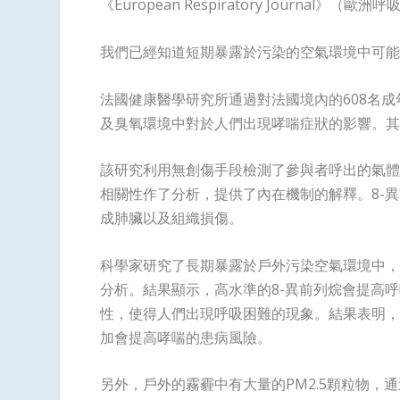
《European Respiratory Journal》（
我們已經知道短期暴露於污染的空氣環境中可能
法國健康醫學研究所通過對法國境內的608名
及臭氧環境中對於人們出現哮喘症狀的影響。其
該研究利用無創傷手段檢測了參與者呼出的氣體
相關性作了分析，提供了內在機制的解釋。8-
成肺臟以及組織損傷。
科學家研究了長期暴露於戶外污染空氣環境中，
分析。結果顯示，高水準的8-異前列烷會提高
性，使得人們出現呼吸困難的現象。結果表明，
加會提高哮喘的患病風險。
另外，戶外的霧霾中有大量的PM2.5顆粒物