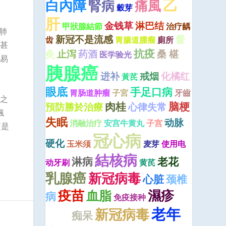
乙
白內障
腎病
痛風
穀芽
肝
金钱草
淋巴结
甲狀腺結節
治疗龋
肺
新冠不是流感
督
齿
胃腸道腫瘤
廁所
甚
抗疫
灸
止泻
药酒
桑 椹
医学验光
易
胰腺癌
进补
戒烟
化橘红
黃芪
眼底
手足口病
胃肠道肿瘤
子宮
牙齒
之
肉桂
脑梗
預防勝於治療
心律失常
飄
失眠
动脉
消融治疗
安宫牛黄丸
子宫
質是
冠心病
硬化
玉米须
麦芽
使用电
結核病
淋病
老花
动牙刷
黄芪
乳腺癌
新冠病毒
心脏
颈椎
疫苗
濕疹
血脂
病
免疫接种
新
老年
新冠病毒
痴呆
冠診療