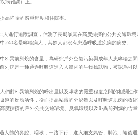
歐洲呼吸疾病雜誌）上。
提高哮喘的嚴重程度和住院率。
成年人進行追蹤調查，估測了長期暴露在高度擁擠的公共交通環境
中240名是哮喘病人，其餘人都沒有患過呼吸道疾病的病史。
中8-異前列烷的含量，為研究戶外空氣污染與成年人患哮喘之間
異前列烷是一種通過呼吸道進入人體內的生物標誌物，被認為可以
人們對8-異前列烷的呼出量以及哮喘的嚴重程度之間的相關性作
呼吸道的反應活性，從而提高粘液的分泌量以及呼吸道肌肉的收縮
高度擁擠的戶外公共交通環境、臭氧環境以及8-異前列烷的含量
，通過人體的鼻腔、咽喉，一路下行，進入細支氣管、肺泡，隨後通