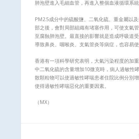
肺泡壁進入毛細血管，再進入整個血液循環系統
PM2.5成分中的硫酸鹽、二氧化硫、重金屬
部之後，會對局部組織有堵塞作用，可使支氣管
至腐蝕肺泡壁。最直接的影響就是造成呼吸道受
導致鼻炎、咽喉炎、支氣管炎等病症，也容易使
香港有一項科學研究表明，大氣污染程度的加重
中二氧化硫的含量增加10微克時，病人過敏性哮
散顆粒物可以使過敏性哮喘患者住院比例分別增加了5
使得過敏性哮喘惡化的重要因素。
（MX）