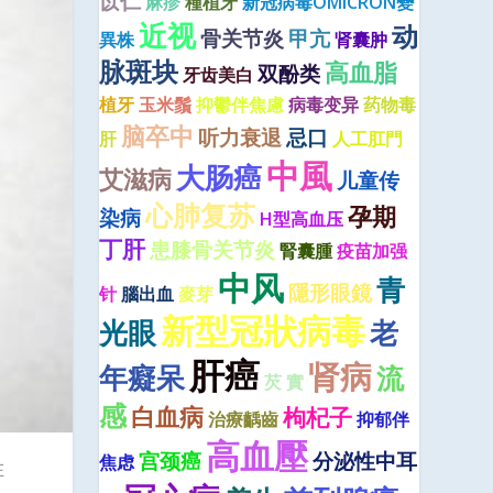
苡仁
麻疹
種植牙
新冠病毒OMICRON變
近视
动
骨关节炎
甲亢
異株
肾囊肿
脉斑块
高血脂
双酚类
牙齿美白
植牙
玉米鬚
抑鬱伴焦慮
病毒变异
药物毒
脑卒中
听力衰退
忌口
肝
人工肛門
中風
大肠癌
艾滋病
儿童传
心肺复苏
孕期
染病
H型高血压
丁肝
患膝骨关节炎
腎囊腫
疫苗加强
中风
青
隱形眼鏡
针
腦出血
麥芽
新型冠狀病毒
光眼
老
肝癌
肾病
年癡呆
流
芡 實
感
白血病
枸杞子
治療齲齒
抑郁伴
高血壓
宫颈癌
分泌性中耳
焦虑
在