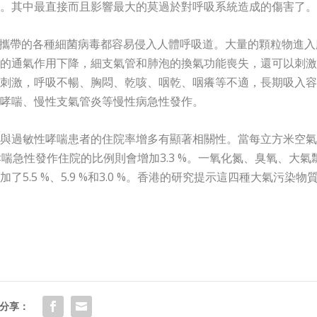
。其中最直接而且影響最大的莫過於對呼吸系統造成的傷害了。
以及攜帶的各種細菌病毒都容易侵入人體呼吸道。大量的顆粒物進入
的通氣作用下降，細支氣管和肺泡的換氣功能喪失，還可以刺激
刺激，呼吸不暢、胸悶、乾咳、咽乾、咽癢等不適，長期吸入容
哮喘、慢性支氣管炎等慢性病急性發作。
與過敏性哮喘患者的住院率增多有顯著相關性。當每立方米空氣
喘急性發作住院的比例則會增加3.3 %。一氧化氮、臭氧、大氣
.5 %、5.9 %和3.0 %。香港的研究提示這四種大氣污染物
分享：