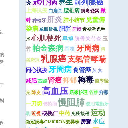
冠心病
前列腺癌
养生
炎
上海抗疫
腰椎病
揿
白扁豆
病毒變異
肝炎
兒童傳
针
肺小结节
种植牙
染病
肥胖
单眼近视
牙齿
近视激光手
以
心肌梗死
早搏
膝骨关节炎
玉
术
牙周病
帕金森病
竹
耳机
傳
的
乳腺癌
支氣管哮喘
播新冠
造
牙周病
食管癌
同心抗疫
芡 实
梅毒
肾癌
抑郁
减肥
當歸
醫學驗
了
高血压
光
陳皮
居家护理
谷芽
抑鬱
慢阻肺
增
一刀切
傳染病
使用電動牙
运动
核桃仁
中药
刷
近視
免疫接種
水痘
房颤
新冠病毒OMICRON变异株
過