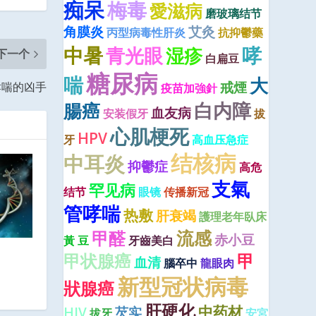
痴呆
梅毒
愛滋病
磨玻璃结节
角膜炎
艾灸
丙型病毒性肝炎
抗抑鬱藥
中暑
哮
青光眼
湿疹
下一个
白扁豆
糖尿病
喘
大
戒煙
哮喘的凶手
疫苗加強針
腸癌
白内障
血友病
安装假牙
拔
心肌梗死
HPV
牙
高血压急症
结核病
中耳炎
抑鬱症
高危
支氣
罕见病
结节
眼镜
传播新冠
管哮喘
热敷
肝衰竭
護理老年臥床
流感
甲醛
赤小豆
黃 豆
牙齒美白
甲状腺癌
甲
血清
腦卒中
龍眼肉
新型冠状病毒
狀腺癌
肝硬化
中药材
HIV
芡实
拔牙
安宮