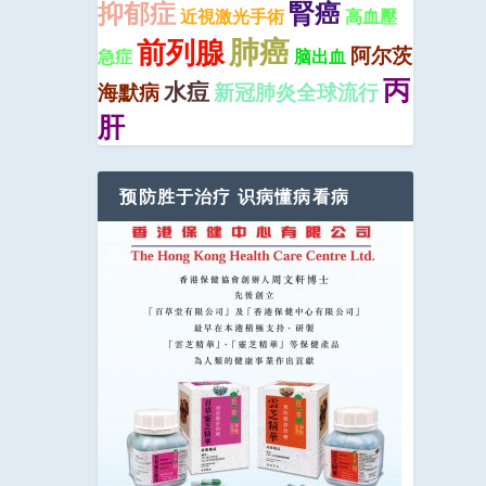
抑郁症
腎癌
近視激光手術
高血壓
肺癌
前列腺
阿尔茨
急症
脑出血
丙
水痘
海默病
新冠肺炎全球流行
肝
预防胜于治疗 识病懂病看病