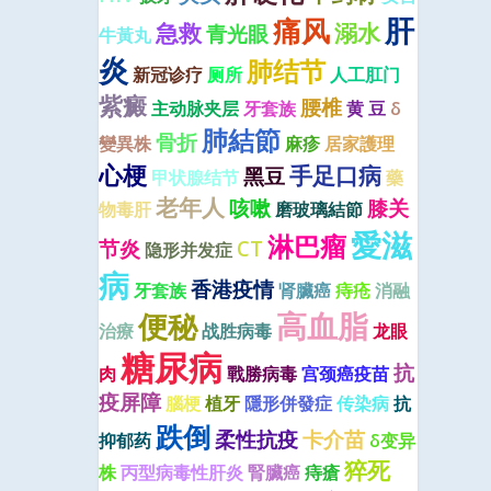
肝
痛风
急救
溺水
青光眼
牛黃丸
炎
肺结节
新冠诊疗
厕所
人工肛门
紫癜
腰椎
主动脉夹层
牙套族
黄 豆
δ
肺結節
骨折
變異株
麻疹
居家護理
心梗
手足口病
黑豆
甲状腺结节
藥
老年人
咳嗽
膝关
物毒肝
磨玻璃結節
愛滋
淋巴瘤
节炎
CT
隐形并发症
病
香港疫情
牙套族
肾臟癌
痔疮
消融
高血脂
便秘
治療
战胜病毒
龙眼
糖尿病
抗
肉
戰勝病毒
宫颈癌疫苗
疫屏障
腦梗
植牙
隱形併發症
传染病
抗
跌倒
柔性抗疫
卡介苗
抑郁药
δ变异
猝死
株
丙型病毒性肝炎
腎臟癌
痔瘡