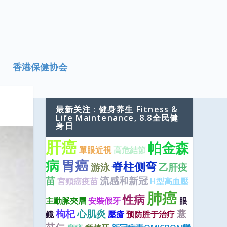
香港保健协会
最新关注 : 健身养生 Fitness &
Life Maintenance, 8.8全民健
身日
肝癌
帕金森
單眼近視
高危結節
病
胃癌
脊柱侧弯
游泳
乙肝疫
苗
流感和新冠
宮頸癌疫苗
H型高血壓
肺癌
性病
主動脈夾層
安裝假牙
眼
枸杞
心肌炎
薏
鏡
壓瘡
预防胜于治疗