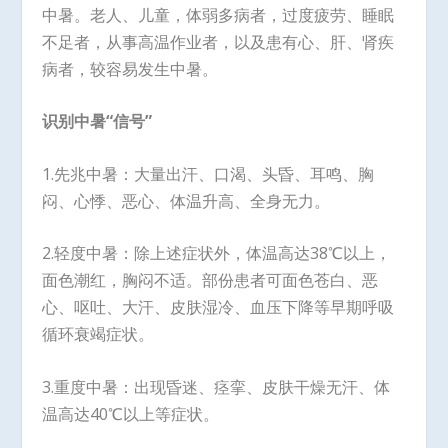
中暑。老人、儿童，体弱多病者，过度疲劳、睡眠
不足者，从事高温作业者，以及患有心、肝、肾疾
病者，较容易发生中暑。
识别中暑“信号”
1.先兆中暑：大量出汗、口渴、头昏、耳鸣、胸
闷、心悸、恶心、体温升高、全身无力。
2.轻度中暑：除上述症状外，体温高达38℃以上，
面色潮红，胸闷不适。部份患者可面色苍白、恶
心、呕吐、大汗、皮肤湿冷、血压下降等早期呼吸
循环衰竭症状。
3.重度中暑：出现昏迷、痉挛、皮肤干燥无汗、体
温高达40℃以上等症状。