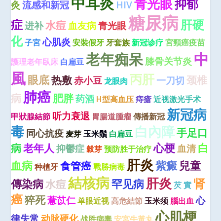
中耳炎
青光眼
抑郁
灸
流感和新冠
HIV
糖尿病
症
肝硬
水痘
进补
血友病
青光眼
化
心肌炎
子宮
安裝假牙
牙套族
新冠诊疗
宮頸癌疫苗
中
老年痴呆
膝骨关节炎
護理老年臥床
白扁豆
風
丙肝
眼底
热敷
颈椎
赤小豆
一刀切
龙眼肉
肺癌
病
肥胖
药酒
H型高血压
痔瘡
近视激光手术
新冠病
听力衰退
甲狀腺結節
胃腸道腫瘤
傳播新冠
毒
白內障
手足口
同心抗疫
麦芽
玉米鬚
白扁豆
心梗
白
病
老年人
抑鬱症
血清
穀芽
预防胜于治疗
肝炎
血病
紫癜
兒童
食管癌
种植牙
戰勝病毒
結核病
肝炎
肾
傳染病
罕见病
水痘
芡 實
癌
猝死
薏苡仁
心
单眼近视
高危結節
玉米须
腦出血
心肌梗
律失常
动脉硬化
战胜病毒
安宮牛黃丸