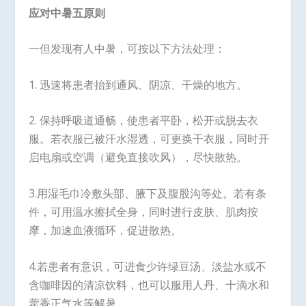
应对中暑五原则
一但发现有人中暑，可按以下方法处理：
1. 迅速将患者抬到通风、阴凉、干燥的地方。
2. 保持呼吸道通畅，使患者平卧，松开或脱去衣
服。若衣服已被汗水湿透，可更换干衣服，同时开
启电扇或空调（避免直接吹风），尽快散热。
3.用湿毛巾冷敷头部、腋下及腹股沟等处。若有条
件，可用温水擦拭全身，同时进行皮肤、肌肉按
摩，加速血液循环，促进散热。
4.若患者有意识，可进食少许绿豆汤、淡盐水或不
含咖啡因的清凉饮料，也可以服用人丹、十滴水和
藿香正气水等解暑。