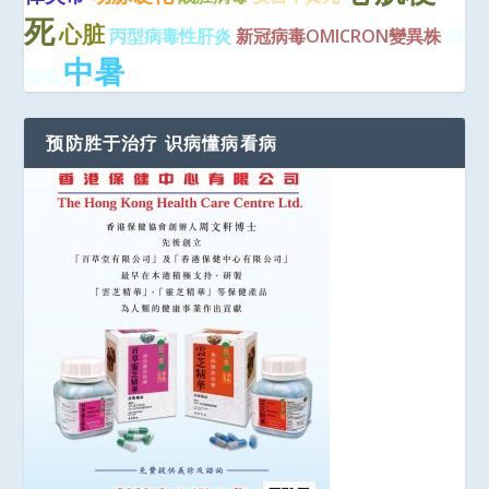
死
心脏
丙型病毒性肝炎
新冠病毒OMICRON變異株
傳
中暑
染病
预防胜于治疗 识病懂病看病