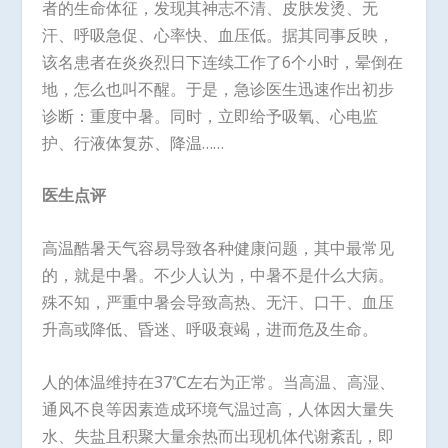
者的生命体征，发现其神志不清、皮肤发烫、无
汗、呼吸急促、心率快、血压低。据其同事反映，
该名患者在炎炎烈日下连续工作了6个小时，晕倒在
地，怎么也叫不醒。于是，急诊医生迅速作出初步
诊断：重度中暑。同时，立即给予吸氧、心电监
护、行液体复苏、降温……
医生点评
高温酷暑天气容易导致各种健康问题，其中最常见
的，就是中暑。不少人认为，中暑不是什么大病。
殊不知，严重中暑会导致高热、无汗、口干、血压
升高或降低、昏迷、呼吸衰竭，进而危及生命。
人的体温维持在37℃左右为正常。当高温、高湿、
通风不良等因素造成环境气温过高，人体因大量失
水、失盐且积聚大量余热而出现机体代谢紊乱，即