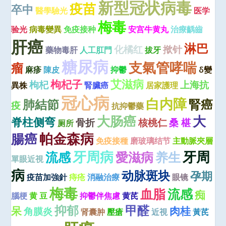
新型冠状病毒
疫苗
卒中
醫學驗光
医学
梅毒
验光
病毒變異
免疫接种
安宫牛黄丸
治療齲齒
肝癌
淋巴
化橘红
揿针
藥物毒肝
人工肛門
拔牙
糖尿病
支氣管哮喘
瘤
麻疹
陳皮
抑鬱
δ變
艾滋病
枸杞子
枸杞
上海抗
異株
腎臟癌
居家護理
冠心病
白内障
肺結節
腎癌
疫
抗抑鬱藥
大肠癌
大
脊柱侧弯
骨折
核桃仁
桑 椹
厕所
腸癌
帕金森病
免疫接種
磨玻璃结节
主動脈夾層
牙周病
牙周
流感
愛滋病
养生
單眼近視
病
动脉斑块
孕期
疫苗加強針
痔疮
消融治療
眼镜
梅毒
血脂
流感
痴
腦梗
黄 豆
抑鬱伴焦慮
黄芪
抑郁
甲醛
呆
肉桂
角膜炎
肾囊肿
壓瘡
近視
黃芪