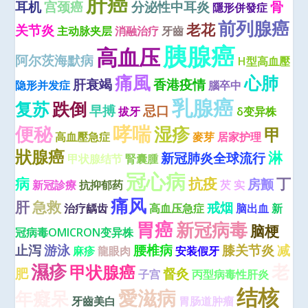
肝癌
耳机
宫颈癌
分泌性中耳炎
骨
隱形併發症
前列腺癌
老花
关节炎
主动脉夹层
消融治疗
牙齒
胰腺癌
高血压
阿尔茨海默病
H型高血壓
痛風
心肺
肝衰竭
香港疫情
隐形并发症
腦卒中
乳腺癌
复苏
跌倒
早搏
忌口
拔牙
δ变异株
哮喘
便秘
湿疹
甲
高血壓急症
麥芽
居家护理
狀腺癌
淋
新冠肺炎全球流行
甲状腺结节
腎囊腫
冠心病
病
抗疫
丁
房颤
新冠診療
抗抑郁药
芡 实
痛风
肝
急救
戒烟
治疗龋齿
高血压急症
脑出血
新
胃癌
新冠病毒
脑梗
冠病毒OMICRON变异株
止泻
游泳
腰椎病
膝关节炎
减
麻疹
龍眼肉
安装假牙
濕疹
老
甲状腺癌
肥
督灸
子宫
丙型病毒性肝炎
结核
愛滋病
年癡呆
牙齒美白
胃肠道肿瘤