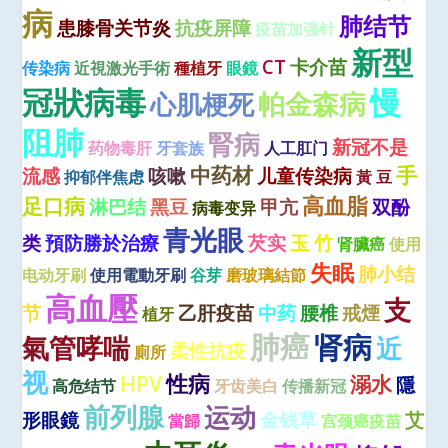
病
肺结节
患膝骨关节炎
抗疫屏障
疫苗加强针
新型
CT
卡介苗
传染病
近視激光手術
種植牙
眼鏡
冠狀病毒
慢
心肌梗死
帕金森病
阻肺
腎病
新冠不是
药物毒肝
牙套族
人工肛门
中药材
手
流感
咳嗽
儿童传染病
抑郁伴焦虑
黃 豆
高血脂
足口病
淋巴结
黑豆
甲亢
双酚
病毒变异
青光眼
类
預防勝於治療
芡实
玉 竹
肾臟癌
使用
失眠
肺小结
电动牙刷
使用電動牙刷
谷芽
磨玻璃結節
高血壓
支
节
乙肝疫苗
中药
腰椎
戒煙
植牙
肺癌
肾病
氣管哮喘
近
柔性抗疫
廁所
视
性病
HPV
溺水
隱
高危结节
牙齿美白
传播新冠
前列腺
运动
形眼鏡
金钱草
艾
當歸
宫颈癌疫苗