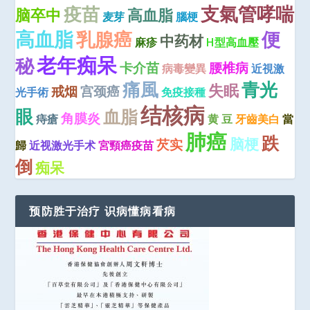
疫苗
支氣管哮喘
脑卒中
高血脂
麦芽
腦梗
高血脂
便
乳腺癌
中药材
麻疹
H型高血壓
老年痴呆
秘
卡介苗
腰椎病
病毒變異
近視激
痛風
青光
失眠
戒烟
宫颈癌
光手術
免疫接種
结核病
眼
血脂
角膜炎
痔瘡
黄 豆
牙齒美白
當
肺癌
跌
脑梗
芡实
歸
近视激光手术
宮頸癌疫苗
倒
痴呆
预防胜于治疗 识病懂病看病