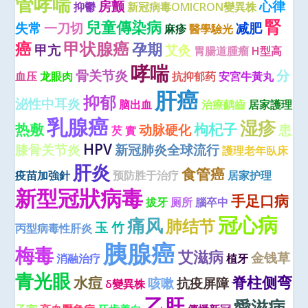
管哮喘
房颤
心律
抑鬱
新冠病毒OMICRON變異株
腎
兒童傳染病
失常
一刀切
减肥
麻疹
醫學驗光
癌
甲状腺癌
孕期
甲亢
艾灸
胃腸道腫瘤
H型高
哮喘
骨关节炎
分
血压
龙眼肉
抗抑郁药
安宮牛黃丸
肝癌
抑郁
泌性中耳炎
脑出血
治療齲齒
居家護理
乳腺癌
湿疹
热敷
枸杞子
动脉硬化
患
芡 實
HPV
膝骨关节炎
新冠肺炎全球流行
護理老年臥床
肝炎
食管癌
疫苗加強針
预防胜于治疗
居家护理
新型冠狀病毒
手足口病
拔牙
厕所
腦卒中
冠心病
痛风
肺结节
玉 竹
丙型病毒性肝炎
胰腺癌
梅毒
艾滋病
金钱草
消融治疗
植牙
青光眼
脊柱侧弯
水痘
咳嗽
抗疫屏障
δ變異株
乙肝
愛滋病