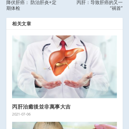
降伏肝癌： 防治肝炎+定
丙肝：导致肝癌的又一
期体检
“祸首”
相关文章
丙肝治癒後並非萬事大吉
2021-07-06