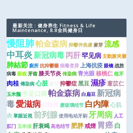
最新关注 : 健身养生 Fitness & Life
Maintenance, 8.8全民健身日
慢阻肺
帕金森病
流感
抑鬱伴焦慮
麥芽
中耳炎
新冠病毒
丙肝
罕见病
主動脈夾層
肺結節
上海抗疫
廁所
抗抑鬱藥
病毒变异
眼镜
战胜
膝关节炎
青光眼
核桃仁
病毒
眼鏡
牙齿
传染病
植牙
濕疹
肉桂
心脏
抑鬱症
黑豆
薏苡仁
傳染病
拔牙
帕金森病
新冠病
手足口病
玉米鬚
白扁豆
愛滋病
毒
白内障
双酚类
心肌
磨玻璃结节
牙周病
前列腺
炎
單眼近視
使用电动牙刷
人工
胃癌
白
肥胖
肝衰竭
戒煙
肛门
玉米须
高危结节