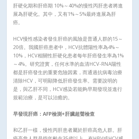
肝硬化期和肝癌期 10%～40%的慢性丙肝患者將進
展為肝硬化。其中，又有1%～5%最終進展為肝
癌。
HCV慢性感染者發生肝癌的風險是普通人群的15～
20倍。我國肝癌患者中，HCV抗體陽性率為4%～
10%，HCV相關性肝硬化患者每年肝癌發生率為1%
～4%。研究證實，任何水準的血清HCV-RNA陽性
都是肝癌發生的重要危險因素，而通過抗病毒治療
清除HCV，可明顯降低肝癌發生率。需要說明的
是，與乙肝不同，HCV感染若能夠早期發現並進行
規範治療，是可以治癒的。
早發現肝癌：
AFP
檢測
+
肝臟超聲檢查
和乙肝一樣，慢性丙肝患者屬於肝癌高危人群。肝
癌高危人群是指年齡在35歲以上，有HBV或HCV感