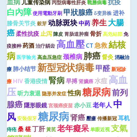
血病
抗疫
儿童传染病
丙型病毒性肝炎
戰勝病毒
白內障
甲狀腺癌
进补
使用電動牙刷
δ变异株
大腸
养生
动脉斑块
膝骨关节炎
中药
穀芽
癌
柔性抗疫
止泻
骨折
陳皮
胃肠道肿瘤
高危結節
免
高血壓
結核
急救
药酒
CT
疫接种
治疗龋齿
病
肺癌
颈椎病
督灸
医学验光
高血压急症
消融治
新型冠状病毒
甲醛
肺小结节
療
新冠診
高血
腎病
水痘
HIV
香港疫情
早搏
療
肾臟癌
压
糖尿病
前列
性病
听力衰退
隐形并发症
中
腺癌
老年人
隱形眼鏡
赤小豆
宫颈癌疫苗
糖尿病
风
肾癌
耳机
安裝假牙
壓瘡
传播新冠
老年癡呆
支氣
丁肝
桑 椹
痔疮
黃芪
单眼近视