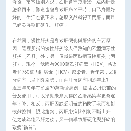
奇怪，常常聽別人說，乙肝會導致肝癌，這丙肝是
怎麼回事，難道也會導致肝癌？平時，自己身體好
好的，生活也很正常，怎麼突然就得了丙肝，而且
已經發展到肝硬化、肝癌？
在我國，慢性肝炎是導致肝硬化與肝癌的主要原
因。這裡所指的慢性肝炎除人們熟知的乙型病毒性
肝炎（乙肝）外，另一個就是丙型病毒性肝炎（丙
肝）。現今，我國有9000萬乙肝病毒（HBV）感染
者和760萬丙肝病毒（HCV）感染者。近年來，乙肝
發病率已呈下降趨勢，而丙肝發病率則逐年上升，
近三年每年有超過20萬新發病例。隨著乙肝疫苗的
普及使用，可以預期未來人群的乙肝感染率更會逐
年下降。相反，丙肝因缺乏明確的預防手段而相對
較難控制。照此趨勢，丙肝患病比例將不斷上升，
使之成為繼乙肝之後，又一個導致肝硬化與肝癌的
致病“禍首”。