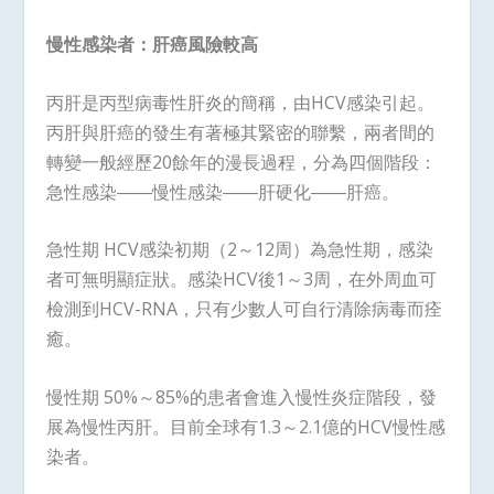
慢性感染者：肝癌風險較高
丙肝是丙型病毒性肝炎的簡稱，由HCV感染引起。
丙肝與肝癌的發生有著極其緊密的聯繫，兩者間的
轉變一般經歷20餘年的漫長過程，分為四個階段：
急性感染――慢性感染――肝硬化――肝癌。
急性期 HCV感染初期（2～12周）為急性期，感染
者可無明顯症狀。感染HCV後1～3周，在外周血可
檢測到HCV-RNA，只有少數人可自行清除病毒而痊
癒。
慢性期 50%～85%的患者會進入慢性炎症階段，發
展為慢性丙肝。目前全球有1.3～2.1億的HCV慢性感
染者。