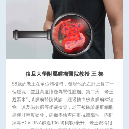
復旦大學附屬腫瘤醫院教授
王
魯
58歲的老王在單位體檢時，發現他的左肝上長了一
個腫塊，並且高度懷疑為惡性腫瘤。第二天，老王
趕緊來到某腫瘤醫院就診，經過抽血檢查腫瘤標誌
物，以及磁共振等相關檢查，老王被確診患肝細胞
癌伴肝輕度硬化，病毒學檢查丙肝抗體陽性，丙肝
病毒HCV-RNA超過106 拷貝數/毫升。老王覺得很