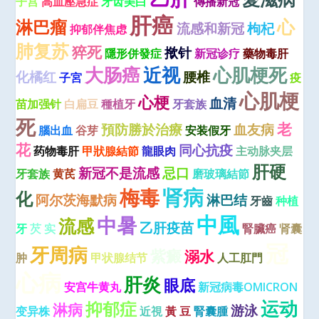
子宫
高血壓急症
牙齿美白
傳播新冠
肝癌
心
淋巴瘤
流感和新冠
枸杞
抑郁伴焦虑
肺复苏
猝死
揿针
隱形併發症
新冠诊疗
藥物毒肝
大肠癌
近视
心肌梗死
化橘红
腰椎
子宮
疫
心肌梗
心梗
血清
苗加强针
白扁豆
種植牙
牙套族
死
老
預防勝於治療
血友病
腦出血
谷芽
安装假牙
花
同心抗疫
药物毒肝
甲狀腺結節
龍眼肉
主动脉夹层
肝硬
新冠不是流感
忌口
牙套族
黄芪
磨玻璃結節
肾病
梅毒
化
阿尔茨海默病
淋巴结
牙齒
种植
中風
中暑
流感
乙肝疫苗
牙
芡 实
腎臟癌
肾囊
冠
牙周病
紫癜
溺水
肿
甲状腺结节
人工肛門
心病
肝炎
眼底
安宫牛黄丸
新冠病毒OMICRON
运动
抑郁症
淋病
游泳
变异株
近視
黃 豆
腎囊腫