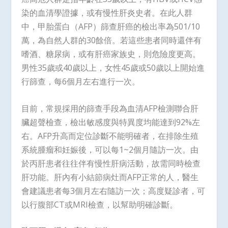
染的血清學證據，或有慢性肝炎史者。在此人群
中，甲胎蛋白（AFP）篩查肝癌的檢出率為501/10
萬，為自然人群的30餘倍。若這些患者同時還伴有
嗜酒、糖尿病，或有肝癌家族史，則危險度更高。
男性35歲或40歲以上，女性45歲或50歲以上開始進
行篩查，每6個月左右進行一次。
目前，常規採用的篩查手段為血清AFP檢測聯合肝
臟超聲檢查，檢出敏感度與特異度均能達到92%左
右。AFP升高而定位診斷不能明確者，在排除生殖
系統腫瘤和妊娠後，可以每1~2個月隨訪一次。由
於丙肝患者往往伴有慢性肝病活動，故需同時檢查
肝功能。肝內有小結節病灶而AFP正常的人，醫生
會建議患者每3個月左右隨訪一次；高度疑診者，可
以行腹部CT或MRI檢查，以幫助明確診斷。