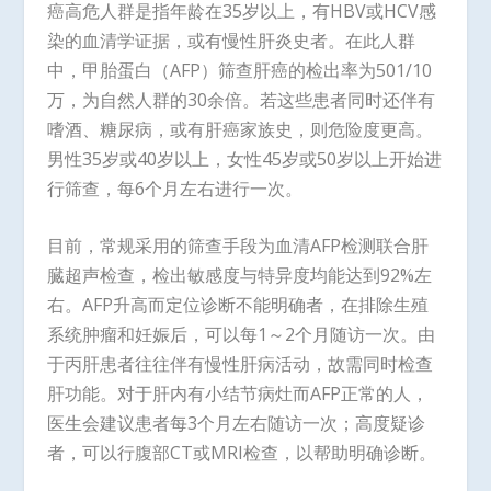
癌高危人群是指年龄在35岁以上，有HBV或HCV感
染的血清学证据，或有慢性肝炎史者。在此人群
中，甲胎蛋白（AFP）筛查肝癌的检出率为501/10
万，为自然人群的30余倍。若这些患者同时还伴有
嗜酒、糖尿病，或有肝癌家族史，则危险度更高。
男性35岁或40岁以上，女性45岁或50岁以上开始进
行筛查，每6个月左右进行一次。
目前，常规采用的筛查手段为血清AFP检测联合肝
臓超声检查，检出敏感度与特异度均能达到92%左
右。AFP升高而定位诊断不能明确者，在排除生殖
系统肿瘤和妊娠后，可以每1～2个月随访一次。由
于丙肝患者往往伴有慢性肝病活动，故需同时检查
肝功能。对于肝内有小结节病灶而AFP正常的人，
医生会建议患者每3个月左右随访一次；高度疑诊
者，可以行腹部CT或MRI检查，以帮助明确诊断。