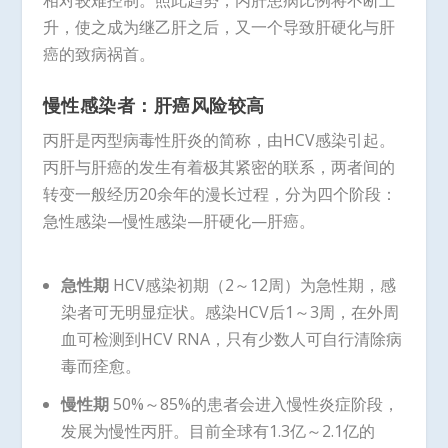
相对较难控制。照此趋势，丙肝患病比例将不断上
升，使之成为继乙肝之后，又一个导致肝硬化与肝
癌的致病祸首。
慢性感染者：肝癌风险较高
丙肝是丙型病毒性肝炎的简称，由HCV感染引起。
丙肝与肝癌的发生有着极其紧密的联系，两者间的
转变一般经历20余年的漫长过程，分为四个阶段：
急性感染—慢性感染—肝硬化—肝癌。
急性期
HCV感染初期（2～12周）为急性期，感
染者可无明显症状。感染HCV后1～3周，在外周
血可检测到HCV RNA，只有少数人可自行清除病
毒而痊愈。
慢性期
50%～85%的患者会进入慢性炎症阶段，
发展为慢性丙肝。目前全球有1.3亿～2.1亿的