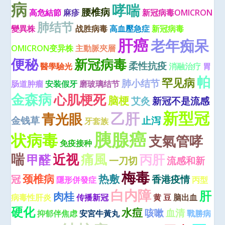
病
哮喘
腰椎病
高危結節
麻疹
新冠病毒OMICRON
肺结节
變異株
战胜病毒
高血壓急症
新冠病毒
肝癌
老年痴呆
OMICRON变异株
主動脈夾層
便秘
新冠病毒
柔性抗疫
醫學驗光
消融治疗
胃
帕
罕见病
肺小结节
肠道肿瘤
安装假牙
磨玻璃结节
金森病
心肌梗死
脑梗
艾灸
新冠不是流感
新型冠
乙肝
青光眼
金钱草
止泻
牙套族
胰腺癌
状病毒
支氣管哮
免疫接种
喘
近视
痛風
丙肝
甲醛
一刀切
流感和新
梅毒
颈椎病
热敷
冠
香港疫情
隱形併發症
丙型
白内障
肝
肉桂
病毒性肝炎
传播新冠
黄 豆
脑出血
硬化
水痘
咳嗽
血清
抑郁伴焦虑
安宮牛黃丸
戰勝病