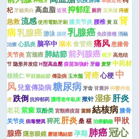
抗疫屏障
枸
种植牙
单眼近视
抑郁症
高血脂
杞
牙齒美白
近視
厕所
玉米须
痔瘡
肾
流感
急救
膝关节炎
腰椎
使用電動牙刷
黃 豆
乳腺癌
病
乳腺癌
游泳
腦梗
免疫接種
消融
痛风
脑卒中
溺水
食管癌
心肌炎
患膝骨
治療
前列腺癌
肺結節
关节炎
宫颈癌
植牙
高危结
中药材
节
隐形并发症
H型高血壓
疫苗加強針
牙齒
麦芽
中
肾癌
心梗
核桃仁
甲狀腺結節
傳染病
玉米鬚
糖尿病
风
兒童傳染病
牙齿
肾囊肿
抑鬱伴焦
肝炎
湿疹
跌倒
揿针
慮
抗抑郁药
護理老年臥床
結核病
紫癜
老花
双酚类
膝骨
宮頸癌疫苗
當歸
肝炎
甲狀
猝死
关节炎
桑 椹
病毒變異
治療齲齒
冠心
肺癌
腺癌
孕期
隱形眼鏡
磨玻璃結節