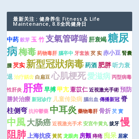
最新关注 : 健身养生 Fitness & Life
Maintenance, 8.8全民健身日
糖尿
支氣管哮喘
中药
玉 竹
肝衰竭
穀芽
病
梅毒
赤小豆
药物毒肝
腦卒中
牙套族
芡 实
腎囊
新型冠狀病毒
肥胖
芡实
药酒
听力衰
腫
心肌梗死
愛滋病
退
治疗龋齿
白扁豆
丙型病毒
肝癌
早搏
甲亢
薏苡仁
預防
性肝炎
近視激光手術
脊
勝於治療
儿童传染病
新冠诊疗
腦出血
傳播新冠
中耳炎
柱侧弯
骨折
抗抑鬱藥
藥物毒肝
芡 實
慢
中風
大肠癌
近视激光手术
安宫牛黄丸
拔牙
阻肺
痴呆
上海抗疫
房颤
黃芪
龙眼肉
痔疮
居家