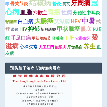
结核病
冠
牙周病
骨关节炎
督灸
毒
黄芪
心病
胃癌
血脂
性病
抑鬱症
分泌性中耳炎
中暑
大腸癌
白血病
艾滋病
HPV
戒
腎臟癌
抑郁
甲状腺癌
眼底
煙
HIV
化橘
眼镜
新冠診療
愛
手足口病
丁肝
红
甲状腺结节
肾臟癌
安裝假牙
滋病
养生
心律失常
血
人工肛門
龍眼肉
牙齿美白
友病
预防胜于治疗 识病懂病看病