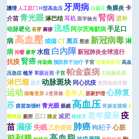
牙周病
角膜炎
卡
護理
人工肛门
H型高血压
白扁豆
青光眼
腎病
介苗
淋巴结
耳机
进补
医学验光
流感
手足口
动脉硬化
阿尔茨海默病
谷芽
麻疹
高血壓
新冠病毒
病
淋
戒烟
CT
黑豆
壓瘡
白內障
病
水痘
新冠肺炎全球流行
抑鬱
麥芽
腎癌
抗疫
传染病
预防胜于治疗
子宮
宫颈癌疫苗
高血
帕金森病
压急症
植牙
單眼近視
子宫
主动脉夹层
淋巴瘤
动脉斑块
同心抗疫
拔牙
使用电动牙刷
运动
心肺复
老年人
病毒变异
δ变异株
居家护理
高血压
苏
青光眼
疫苗加强针
眼鏡
胃腸道腫瘤
δ
老年癡呆
疫
忌口
减肥
變異株
廁所
陳皮
種植牙
肺癌
苗
濕疹
失眠
枸杞子
心脏
乙肝疫苗
高血脂
前列腺