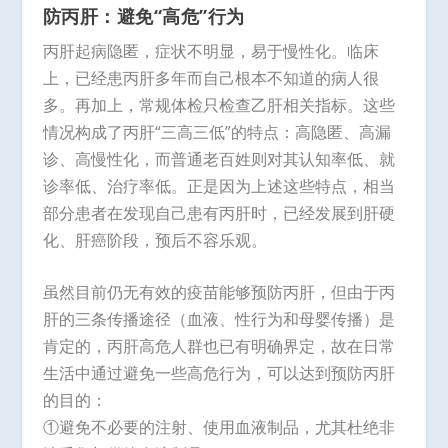
防丙肝：避免“高危”行为
丙肝起病隐匿，症状不明显，易于慢性化。临床
上，已经患丙肝多年而自己根本不知道的病人很
多。再加上，常规体检只检查乙肝相关指标。这些
情况构成了丙肝“三高三低”的特点：高隐匿、高漏
诊、高慢性化，而普通老百姓则对其认知率低、就
诊率低、治疗率低。正是因为上述这些特点，相当
部分患者在发现自己患有丙肝时，已经发展到肝硬
化、肝癌阶段，预后不容乐观。
虽然目前仍无有效的疫苗能够预防丙肝，但由于丙
肝的三条传播途径（血液、性行为和母婴传播）是
肯定的，丙肝高危人群也已有明确界定，故在日常
生活中通过避免一些高危行为，可以达到预防丙肝
的目的：
①避免不必要的注射、使用血液制品，尤其杜绝非