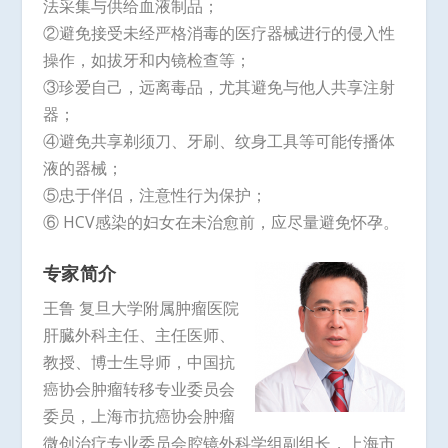
法采集与供给血液制品；
②避免接受未经严格消毒的医疗器械进行的侵入性
操作，如拔牙和内镜检查等；
③珍爱自己，远离毒品，尤其避免与他人共享注射
器；
④避免共享剃须刀、牙刷、纹身工具等可能传播体
液的器械；
⑤忠于伴侣，注意性行为保护；
⑥ HCV感染的妇女在未治愈前，应尽量避免怀孕。
专家简介
王鲁 复旦大学附属肿瘤医院
肝臓外科主任、主任医师、
教授、博士生导师，中国抗
癌协会肿瘤转移专业委员会
委员，上海市抗癌协会肿瘤
微创治疗专业委员会腔镜外科学组副组长，上海市