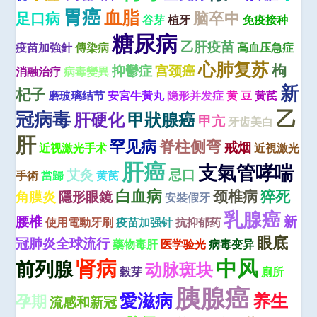
胃癌
血脂
脑卒中
足口病
谷芽
植牙
免疫接种
糖尿病
乙肝疫苗
疫苗加強針
傳染病
高血压急症
心肺复苏
枸
抑鬱症
宫颈癌
消融治疗
病毒變異
新
杞子
磨玻璃结节
安宮牛黃丸
隐形并发症
黄 豆
黃芪
乙
冠病毒
肝硬化
甲狀腺癌
甲亢
牙齿美白
肝
罕见病
脊柱侧弯
戒烟
近视激光手术
近視激光
肝癌
支氣管哮喘
艾灸
忌口
手術
當歸
黄芪
白血病
颈椎病
猝死
角膜炎
隱形眼鏡
安裝假牙
乳腺癌
腰椎
新
使用電動牙刷
疫苗加强针
抗抑郁药
眼底
冠肺炎全球流行
藥物毒肝
医学验光
病毒变异
中风
肾病
前列腺
动脉斑块
穀芽
廁所
胰腺癌
愛滋病
养生
孕期
流感和新冠