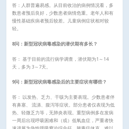
答：人群普遍易感。从目前收治的病例情况看，多
数患者预后良好，少数患者病情危重。老年人和有
慢性基础疾病者预后较差。儿童病例症状相对较
轻。
8问：新型冠状病毒感染的潜伏期有多长？
答： 基于目前的流行病学调查，潜伏期为1～14
天，多为 3～7天。
9问：新型冠状病毒感染后的主要症状有哪些？
答： 以发热、乏力、干咳为主要表现。少数患者伴
有鼻塞、 流涕、腹泻等症状。部分患者仅表现为低
热、轻微乏力等，无肺炎表现。重型病例多在发病
一周后出现呼吸困难和（或）低氧血症，严重者快
速进展为急性呼吸窘迫综合征、脓毒症休克、难以