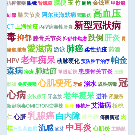
脑梗
玉 竹
金钱草
抗抑鬱藥
眼镜
腎臟癌
厕所
甲狀腺
高血压
膝关节炎
阿尔茨海默病
結節
龍眼肉
新型冠狀病
CT
上海抗疫
丙型病毒性肝炎
毒
肝炎
跌倒
抑郁
膝骨关节炎
抑郁伴焦虑
胃
愛滋病
肺癌
游泳
柔性抗疫
药酒
腸道腫瘤
老年痴呆
帕金
HPV
动脉硬化
预防胜于治疗
森病
肺結節
患膝骨关节炎
痔瘡
單眼近視
治療
冠
心肌梗死
溺水
齲齒
免疫接種
牙齒
战胜病毒
心病
老年癡呆
进补
安装假牙
牙套族
肾臟癌
艾滋病
核桃
新冠病毒OMICRON变异株
麻疹
種植牙
乳腺癌
白内障
心脏
肉
仁
淋巴结
傳播新冠
中耳炎
流感
桂
心肌炎
H型高血壓
麥芽
主動脈