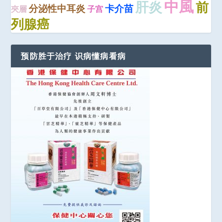
中風
肝炎
前
分泌性中耳炎
卡介苗
夾層
子宫
列腺癌
预防胜于治疗 识病懂病看病