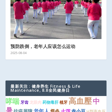
预防跌倒，老年人应该怎么运动
2025-08-04
最新关注 : 健身养生 Fitness & Life
Maintenance, 8.8全民健身日
高血壓
哮喘
中
牙齿
龙眼肉
药物毒肝
植牙
暑
老年人
抗疫屏障
督灸
止泻
赤小豆
H型高血压