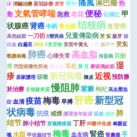
痛風
淋巴瘤
热
揿针
疹
消融治療
新冠診療
麦芽
便秘
支氣管哮喘
甲
敷
急救
老花
化橘红
结核病
状腺癌
肾癌
食管癌
中药
青光眼
兒童傳染病
一刀切
高危結節
δ變異株
芡 实
拔牙
腦
芡实
出血
白扁豆
痔疮
δ变异株
安宫牛黄丸
抑鬱
腦卒中
肺癌
高血脂
心律失常
双酚
戰勝病毒
传染病
湿
类
耳机
丙型病毒性肝炎
脑出血
黃 豆
磨玻璃結節
疹
新冠病毒
近视
咳嗽
預防勝
居家護理
陳皮
慢阻肺
紫癜
於治療
枸杞
主动脉夹层
高血壓急
肝癌
新型冠
梅毒
疫苗
血清
早搏
症
状病毒
肺
抗疫
戒煙
護理老年臥床
眼鏡
腦梗
结节
丁肝
肺小结节
宫颈癌疫苗
抑鬱伴焦慮
单眼近
梅毒
腎癌
水痘
手
血友病
视
甲状腺结节
腎囊腫