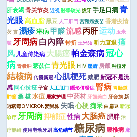
青
手足口病
肝衰竭
骨关节炎
近視
醫學驗光
拔牙
光眼
高血脂
黑豆
香港疫情
人工肛門
宮頸癌疫苗
濕疹
运动
流感
丙肝
甲醛
淋病
芡 實
玉米
牙周病
白內障
痛
骨折
听力衰退
鬚
玉米须
冠心
风
大腸癌
帕金森病
儿童传染病
病
青光眼
薏苡仁
HIV
房颤
肾囊肿
壓瘡
种植牙
結核病
心肌梗死
减肥
新冠不是流
传播新冠
腎病
感
同心抗疫
子宮
人工肛门
隱形併發症
胃肠道
水痘
中药材
桑 椹
肿瘤
居家护理
牙齒美白
牙套族
新
失眠
心梗
痴呆
冠病毒OMICRON變異株
白扁豆
新冠
牙周病
大肠癌
抑郁症
性病
肥胖
诊疗
治
糖尿病
腰椎病
疗龋齿
使用电动牙刷
高危结节
麻